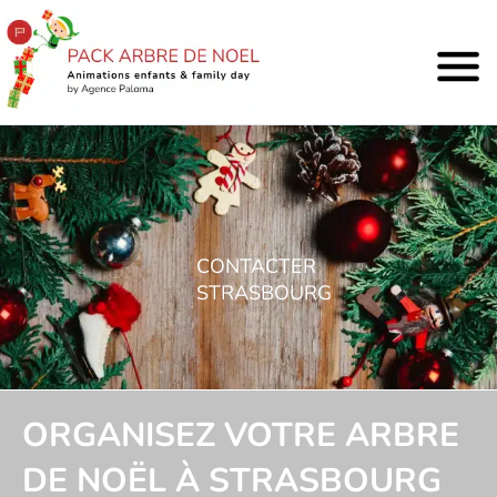
CONTACTER
STRASBOURG
ORGANISEZ VOTRE ARBRE
DE NOËL À STRASBOURG