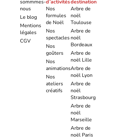
sommmes-
d’activités
destination
nous
Nos
Arbre de
formules
noël
Le blog
de Noël
Toulouse
Mentions
Nos
Arbre de
légales
spectacles
noël
CGV
Bordeaux
Nos
goûters
Arbre de
noël Lille
Nos
animations
Arbre de
noël Lyon
Nos
ateliers
Arbre de
créatifs
noël
Strasbourg
Arbre de
noël
Marseille
Arbre de
noël Paris