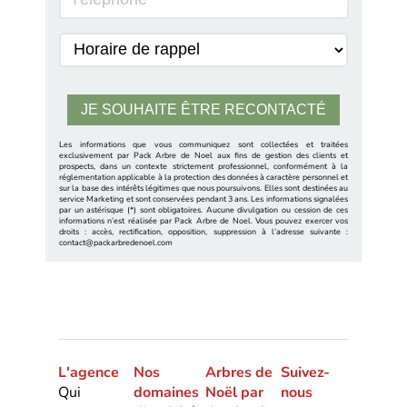
Les informations que vous communiquez sont collectées et traitées
exclusivement par Pack Arbre de Noel aux fins de gestion des clients et
prospects, dans un contexte strictement professionnel, conformément à la
réglementation applicable à la protection des données à caractère personnel et
sur la base des intérêts légitimes que nous poursuivons. Elles sont destinées au
service Marketing et sont conservées pendant 3 ans. Les informations signalées
par un astérisque (*) sont obligatoires. Aucune divulgation ou cession de ces
informations n’est réalisée par Pack Arbre de Noel. Vous pouvez exercer vos
droits : accès, rectification, opposition, suppression à l’adresse suivante :
contact@packarbredenoel.com
L'agence
Nos
Arbres de
Suivez-
Qui
domaines
Noël par
nous