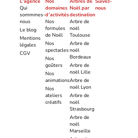
L'agence
Nos
Arbres de
Suivez-
Qui
domaines
Noël par
nous
sommmes-
d’activités
destination
nous
Nos
Arbre de
formules
noël
Le blog
de Noël
Toulouse
Mentions
Nos
Arbre de
légales
spectacles
noël
CGV
Bordeaux
Nos
goûters
Arbre de
noël Lille
Nos
animations
Arbre de
noël Lyon
Nos
ateliers
Arbre de
créatifs
noël
Strasbourg
Arbre de
noël
Marseille