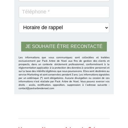
Les informations que vous communiquez sont collectées et traitées
exclusivement par Pack Arbre de Noel aux fins de gestion des clients et
prospects, dans un contexte strictement professionnel, conformément à la
réglementation applicable à la protection des données à caractère personnel et
sur la base des intérêts légitimes que nous poursuivons. Elles sont destinées au
service Marketing et sont conservées pendant 3 ans. Les informations signalées
par un astérisque (*) sont obligatoires. Aucune divulgation ou cession de ces
informations n’est réalisée par Pack Arbre de Noel. Vous pouvez exercer vos
droits : accès, rectification, opposition, suppression à l’adresse suivante :
contact@packarbredenoel.com