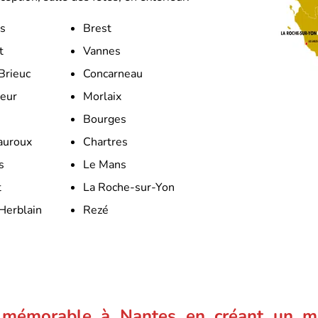
s
Brest
t
Vannes
Brieuc
Concarneau
eur
Morlaix
Bourges
auroux
Chartres
s
Le Mans
t
La Roche-sur-Yon
Herblain
Rezé
 mémorable à Nantes en créant un m