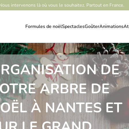
Nous intervenons là où vous le souhaitez. Partout en France.
Formules de noël
Spectacles
Goûter
Animations
At
RGANISATION DE
OTRE ARBRE DE
OËL À NANTES ET
UR LE GRAND