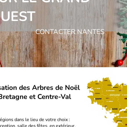
UEST
CONTACTER NANTES
sation des Arbres de Noël
 Bretagne et Centre-Val
égions dans le lieu de votre choix :
ception, salle des fêtes, en extérieur.