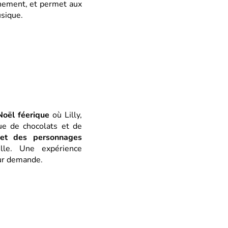
énement, et permet aux
sique.
Noël féerique
où Lilly,
e de chocolats et de
 et des personnages
lle. Une expérience
sur demande.