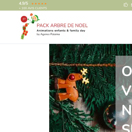
4.9/5
+ 100 AVIS CLIENTS
O
V
N
S