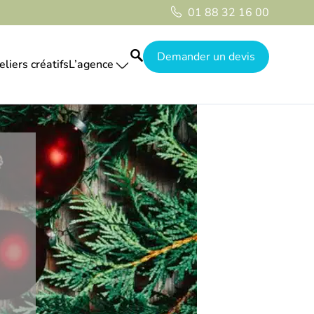
01 88 32 16 00
Demander un devis
eliers créatifs
L’agence
Le guide
Nos réalisations
Qui sommes-nous
Galerie
Destinations