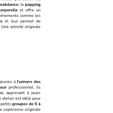
reakdance
, le
popping
 corporelle
et offre un
 événements comme les
ts
et leur permet de
 Une activité originale
 jeunes à
l’univers des
teur
professionnel, ils
es
, apprenant à jouer
atelier est idéal pour
 petits
groupes de 5 à
e expérience originale