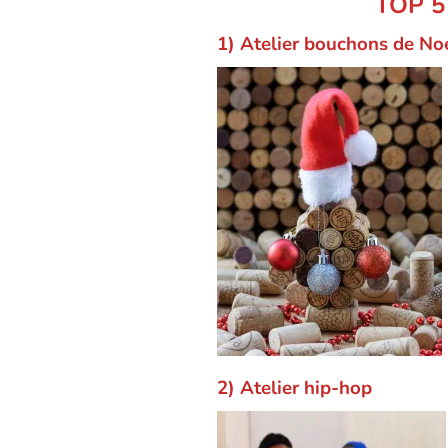
TOP 5
1) Atelier bouchons de No
2) Atelier hip-hop