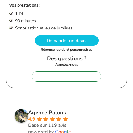
Vos prestations :
1 DJ
90 minutes
Sonorisation et jeu de lumières
Demander un devis
Réponse rapide et personnalisée
Des questions ?
Appelez-nous
+33 (0)9 72 62 28 60
Agence Paloma
4.9
Basé sur 119 avis
powered by
G
o
o
g
l
e