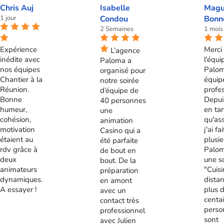
Chris Auj
Isabelle
Magu
1 jour
Condou
Bonn
2 Semaines
1 mois
Expérience
Merci 
L’agence
inédite avec
l'équi
Paloma a
nos équipes
Palom
organisé pour
Chantier à la
équip
notre soirée
Réunion.
profes
d’équipe de
Bonne
Depui
40 personnes
humeur,
en ta
une
cohésion,
qu'ass
animation
motivation
j'ai fa
Casino qui a
étaient au
plusie
été parfaite
rdv grâce à
Palom
de bout en
deux
une s
bout. De la
animateurs
"Cuis
préparation
dynamiques.
distan
en amont
A essayer !
plus 
avec un
centa
contact très
perso
professionnel
sont
avec Julien