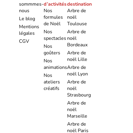
sommmes-
d’activités
destination
nous
Nos
Arbre de
formules
noël
Le blog
de Noël
Toulouse
Mentions
Nos
Arbre de
légales
spectacles
noël
CGV
Bordeaux
Nos
goûters
Arbre de
noël Lille
Nos
animations
Arbre de
noël Lyon
Nos
ateliers
Arbre de
créatifs
noël
Strasbourg
Arbre de
noël
Marseille
Arbre de
noël Paris