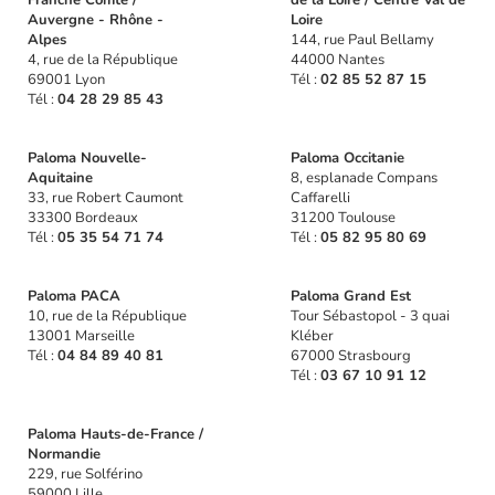
Auvergne - Rhône -
Loire
Alpes
144, rue Paul Bellamy
4, rue de la République
44000 Nantes
69001 Lyon
Tél :
02 85 52 87 15
Tél :
04 28 29 85 43
Paloma Nouvelle-
Paloma Occitanie
Aquitaine
8, esplanade Compans
33, rue Robert Caumont
Caffarelli
33300 Bordeaux
31200 Toulouse
Tél :
05 35 54 71 74
Tél :
05 82 95 80 69
Paloma PACA
Paloma Grand Est
10, rue de la République
Tour Sébastopol - 3 quai
13001 Marseille
Kléber
Tél :
04 84 89 40 81
67000 Strasbourg
Tél :
03 67 10 91 12
Paloma Hauts-de-France /
Normandie
229, rue Solférino
59000 Lille