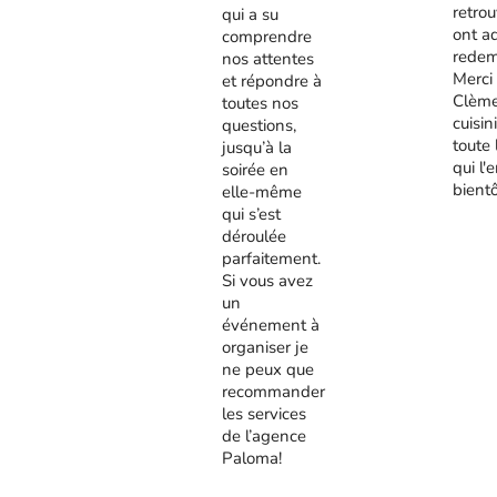
retrou
qui a su
ont a
comprendre
redem
nos attentes
Merci
et répondre à
Clème
toutes nos
cuisini
questions,
toute 
jusqu’à la
qui l'
soirée en
bient
elle-même
qui s’est
déroulée
parfaitement.
Si vous avez
un
événement à
organiser je
ne peux que
recommander
les services
de l’agence
Paloma!