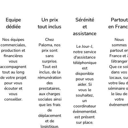
Equipe
Un prix
Sérénité
Partout
dédiée
tout inclus
et
en Franc
assistance
Nos équipes
Chez
Nous
commerciales,
Paloma, nos
sommes
Le Jour-J,
production et
prix sont
partout e
notre service
financières
sans
France et 
d'assistance
vous
surprise.
l’étranger
téléphonique
accompagnent
Tout est
Que ce soi
est
tout au long
inclus, de la
dans vos
disponible
de votre projet
rémunération
locaux, su
pour vous
pour vous
des
votre lieu 
aider. Si
écouter et
prestataires,
séminaire 
vous le
vous
aux charges
le lieu de
souhaitez,
conseiller.
sociales ainsi
votre
un
que les frais
événement
coordinateur
de
évènementiel
déplacement
est présent
et de
sur place.
logistique.