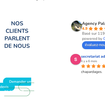
NOS
Agency Pa
4.9
CLIENTS
Basé sur 119
PARLENT
powered by
DE NOUS
évaluez-nou
secretariat ad
il y a 6 mois
chapardages.
Demander un
devis
09
72 62 28 60