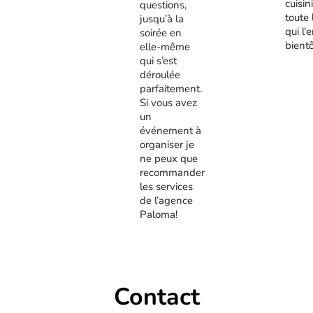
cuisini
questions,
toute 
jusqu’à la
qui l'
soirée en
bient
elle-même
qui s’est
déroulée
parfaitement.
Si vous avez
un
événement à
organiser je
ne peux que
recommander
les services
de l’agence
Paloma!
Contact