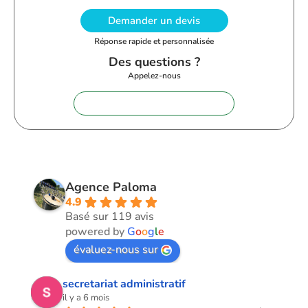
Demander un devis
Réponse rapide et personnalisée
Des questions ?
Appelez-nous
+33 (0)9 72 62 28 60
Agence Paloma
4.9
Basé sur 119 avis
powered by
G
o
o
g
l
e
évaluez-nous sur
secretariat administratif
il y a 6 mois