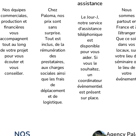
assistance
Nos équipes
Chez
Nous
commerciales,
Paloma, nos
sommes
Le Jour-J,
production et
prix sont
partout e
notre service
financières
sans
France et 
d'assistance
vous
surprise.
l’étranger
téléphonique
accompagnent
Tout est
Que ce soi
est
tout au long
inclus, de la
dans vos
disponible
de votre projet
rémunération
locaux, su
pour vous
pour vous
des
votre lieu 
aider. Si
écouter et
prestataires,
séminaire 
vous le
vous
aux charges
le lieu de
souhaitez,
conseiller.
sociales ainsi
votre
un
que les frais
événement
coordinateur
de
évènementiel
déplacement
est présent
et de
sur place.
logistique.
NOS
Agency Pa