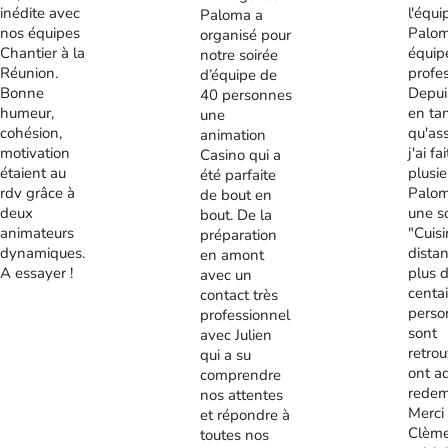
inédite avec
l'équi
Paloma a
nos équipes
Palom
organisé pour
Chantier à la
équip
notre soirée
Réunion.
profes
d’équipe de
Bonne
Depui
40 personnes
humeur,
en ta
une
cohésion,
qu'ass
animation
motivation
j'ai fa
Casino qui a
étaient au
plusie
été parfaite
rdv grâce à
Palom
de bout en
deux
une s
bout. De la
animateurs
"Cuis
préparation
dynamiques.
distan
en amont
A essayer !
plus 
avec un
centa
contact très
perso
professionnel
sont
avec Julien
retrou
qui a su
ont a
comprendre
redem
nos attentes
Merci
et répondre à
Clème
toutes nos