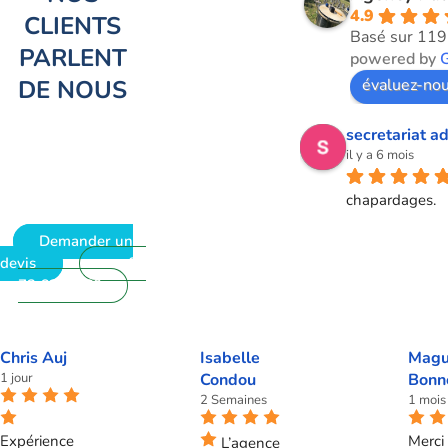
4.9
CLIENTS
Basé sur 119
PARLENT
powered by
DE NOUS
évaluez-nou
secretariat ad
il y a 6 mois
chapardages.
Demander un
devis
09
72 62 28 60
Chris Auj
Isabelle
Magu
1 jour
Condou
Bonn
2 Semaines
1 mois
Expérience
Merci 
L’agence