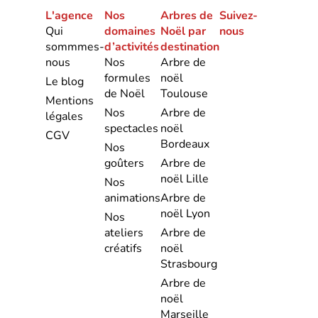
L'agence
Nos
Arbres de
Suivez-
Qui
domaines
Noël par
nous
sommmes-
d’activités
destination
nous
Nos
Arbre de
formules
noël
Le blog
de Noël
Toulouse
Mentions
Nos
Arbre de
légales
spectacles
noël
CGV
Bordeaux
Nos
goûters
Arbre de
noël Lille
Nos
animations
Arbre de
noël Lyon
Nos
ateliers
Arbre de
créatifs
noël
Strasbourg
Arbre de
noël
Marseille