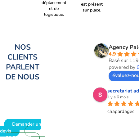
déplacement
est présent
et de
sur place.
logistique.
NOS
Agency Pa
4.9
CLIENTS
Basé sur 119
PARLENT
powered by
DE NOUS
évaluez-nou
secretariat ad
il y a 6 mois
chapardages.
Demander un
devis
09
72 62 28 60