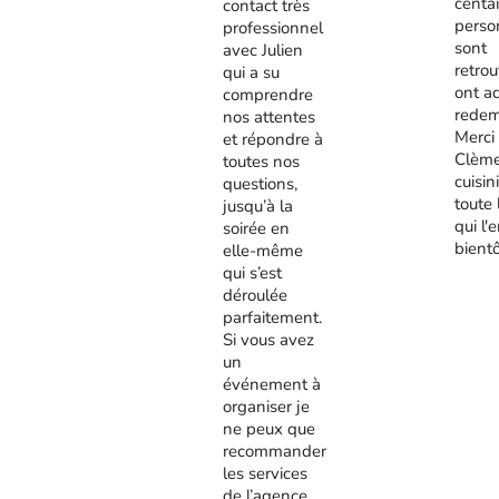
centa
contact très
perso
professionnel
sont
avec Julien
retrou
qui a su
ont a
comprendre
redem
nos attentes
Merci
et répondre à
Clème
toutes nos
cuisini
questions,
toute 
jusqu’à la
qui l'
soirée en
bient
elle-même
qui s’est
déroulée
parfaitement.
Si vous avez
un
événement à
organiser je
ne peux que
recommander
les services
de l’agence