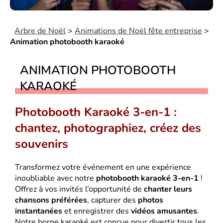
Arbre de Noël
>
Animations de Noël fête entreprise
>
Animation photobooth karaoké
ANIMATION PHOTOBOOTH
KARAOKÉ
Photobooth Karaoké 3-en-1 :
chantez, photographiez, créez des
souvenirs
Transformez votre événement en une expérience
inoubliable avec notre
photobooth karaoké 3-en-1
!
Offrez à vos invités l’opportunité de
chanter leurs
chansons préférées
, capturer des
photos
instantanées
et enregistrer des
vidéos amusantes
.
Notre borne karaoké est conçue pour divertir tous les