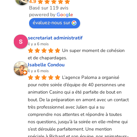
4.9
Basé sur 119 avis
powered by
G
o
o
g
l
e
évaluez-nous sur
secretariat administratif
il y a 6 mois
Un super moment de cohésion 
et de chapardages.
Isabelle Condou
il y a 6 mois
L’agence Paloma a organisé 
pour notre soirée d’équipe de 40 personnes une 
animation Casino qui a été parfaite de bout en 
bout. De la préparation en amont avec un contact 
très professionnel avec Julien qui a su 
comprendre nos attentes et répondre à toutes 
nos questions, jusqu’à la soirée en elle-même qui 
s’est déroulée parfaitement. Une mention 
spéciale à Richard et son équipe, nos animateurs-