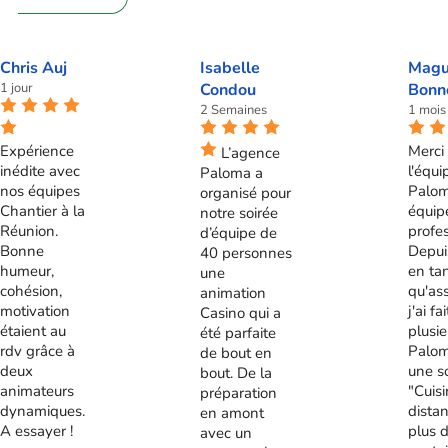
Chris Auj
Isabelle
Magu
1 jour
Condou
Bonn
2 Semaines
1 mois
Expérience
Merci 
L’agence
inédite avec
l'équi
Paloma a
nos équipes
Palom
organisé pour
Chantier à la
équip
notre soirée
Réunion.
profes
d’équipe de
Bonne
Depui
40 personnes
humeur,
en ta
une
cohésion,
qu'ass
animation
motivation
j'ai fa
Casino qui a
étaient au
plusie
été parfaite
rdv grâce à
Palom
de bout en
deux
une s
bout. De la
animateurs
"Cuis
préparation
dynamiques.
distan
en amont
A essayer !
plus 
avec un