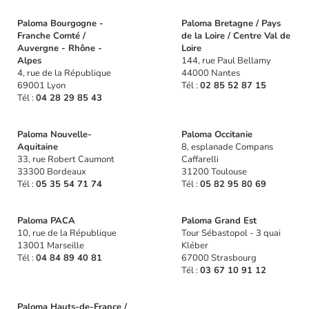
Paloma Bourgogne -
Paloma Bretagne / Pays
Franche Comté /
de la Loire / Centre Val de
Auvergne - Rhône -
Loire
Alpes
144, rue Paul Bellamy
4, rue de la République
44000 Nantes
69001 Lyon
Tél :
02 85 52 87 15
Tél :
04 28 29 85 43
Paloma Nouvelle-
Paloma Occitanie
Aquitaine
8, esplanade Compans
33, rue Robert Caumont
Caffarelli
33300 Bordeaux
31200 Toulouse
Tél :
05 35 54 71 74
Tél :
05 82 95 80 69
Paloma PACA
Paloma Grand Est
10, rue de la République
Tour Sébastopol - 3 quai
13001 Marseille
Kléber
Tél :
04 84 89 40 81
67000 Strasbourg
Tél :
03 67 10 91 12
Paloma Hauts-de-France /