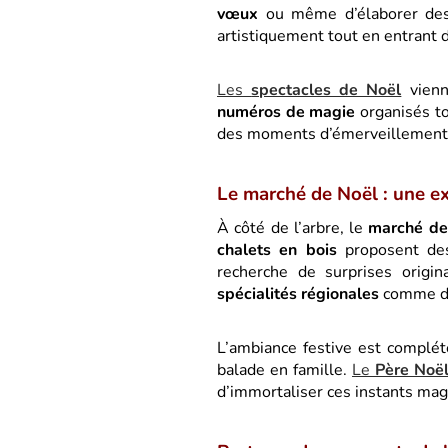
vœux
ou même d’élaborer d
artistiquement tout en entrant d
Les
spectacles de Noël
vienn
numéros de magie
organisés to
des moments d’émerveillement e
Le marché de Noël : une e
À côté de l’arbre, le
marché de
chalets en bois
proposent d
recherche de surprises origin
spécialités régionales
comme 
L’ambiance festive est complé
balade en famille.
Le
Père Noë
d’immortaliser ces instants mag