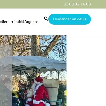
01 88 32 16 00
Demander un devis
eliers créatifs
L’agence
Le guide
Nos réalisations
Qui sommes-nous
Galerie
Destinations