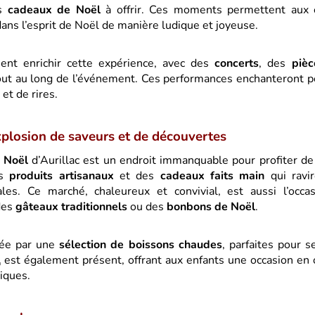
es
cadeaux de Noël
à offrir. Ces moments permettent aux 
ans l’esprit de Noël de manière ludique et joyeuse.
ent enrichir cette expérience, avec des
concerts
, des
pièc
ut au long de l’événement. Ces performances enchanteront pet
t de rires.
xplosion de saveurs et de découvertes
 Noël
d’Aurillac est un endroit immanquable pour profiter de 
es
produits artisanaux
et des
cadeaux faits main
qui ravir
ales. Ce marché, chaleureux et convivial, est aussi l’occ
des
gâteaux traditionnels
ou des
bonbons de Noël
.
tée par une
sélection de boissons chaudes
, parfaites pour s
l
est également présent, offrant aux enfants une occasion en o
iques.