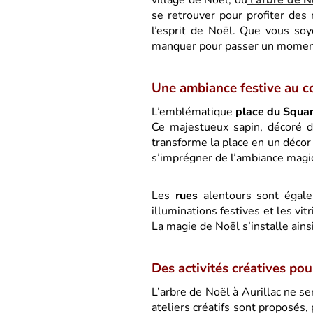
village de Noël, où
l’
arbre de N
se retrouver pour profiter des
l’esprit de Noël. Que vous soy
manquer pour passer un moment 
Une ambiance festive au cœ
L’emblématique
place du Squar
Ce majestueux sapin, décoré 
transforme la place en un décor 
s’imprégner de l’ambiance magiqu
Les
rues
alentours sont égale
illuminations festives et les vit
La magie de Noël s’installe ains
Des activités créatives pou
L’arbre de Noël à Aurillac ne s
ateliers créatifs sont proposés