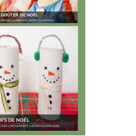
GOÛTER DE NOËL
STANDS GOURMANDS | BUFFET SUR MESURE
IFS DE NOËL
GIES | MIGNARDISES | LETTRE AU PÈRE NOËL