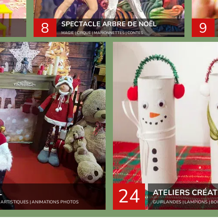
8
9
SPECTACLE ARBRE DE NOËL
MAGIE | CIRQUE | MARIONNETTES | CONTES
24
L
ATELIERS CRÉAT
S ARTISTIQUES | ANIMATIONS PHOTOS
GUIRLANDES | LAMPIONS | BOU