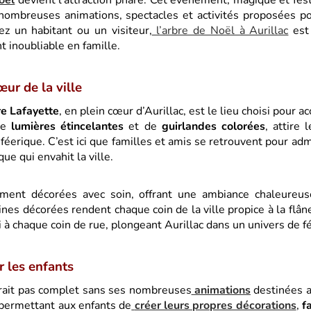
oël
devient l’attraction phare. Cet événement, magique et festif
 nombreuses animations, spectacles et activités proposées 
ez un habitant ou un visiteur,
l’arbre de Noël à Aurillac
est
inoubliable en famille.
ur de la ville
e Lafayette
, en plein cœur d’Aurillac, est le lieu choisi pour ac
de
lumières étincelantes
et de
guirlandes colorées
, attire 
féerique. C’est ici que familles et amis se retrouvent pour adm
e qui envahit la ville.
ment décorées avec soin, offrant une ambiance chaleureuse
rines décorées rendent chaque coin de la ville propice à la flân
i à chaque coin de rue, plongeant Aurillac dans un univers de fé
r les enfants
erait pas complet sans ses nombreuses
animations
destinées a
, permettant aux enfants de
créer leurs propres décorations
,
f