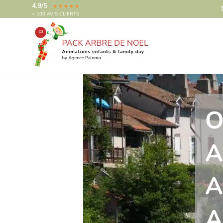
4.9/5
+ 100 AVIS CLIENTS
O
A
A
A