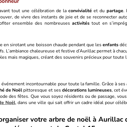
bonheur
vant tout une célébration de la
convivialité
et du
partage
.
rouver, de vivre des instants de joie et de se reconnecter auto
rofiter ensemble des nombreuses
activités
tout en s’imprég
e en sirotant une boisson chaude pendant que les
enfants
déc
ifs. L’ambiance chaleureuse et festive d’Aurillac permet à chacu
ples mais magiques, créant des souvenirs précieux pour toute la
 événement incontournable pour toute la famille. Grâce à ses
hé de Noël
pittoresque et ses
décorations lumineuses
, cet é
iode des fêtes. Que vous soyez résidents ou de passage, vous
de Noël
,
dans une ville qui sait offrir un cadre idéal pour célé
organiser votre arbre de noël à Aurillac