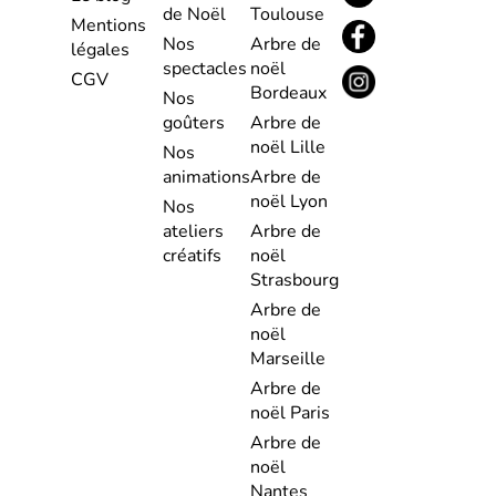
de Noël
Toulouse
Mentions
Nos
Arbre de
légales
spectacles
noël
CGV
Bordeaux
Nos
goûters
Arbre de
noël Lille
Nos
animations
Arbre de
noël Lyon
Nos
ateliers
Arbre de
créatifs
noël
Strasbourg
Arbre de
noël
Marseille
Arbre de
noël Paris
Arbre de
noël
Nantes