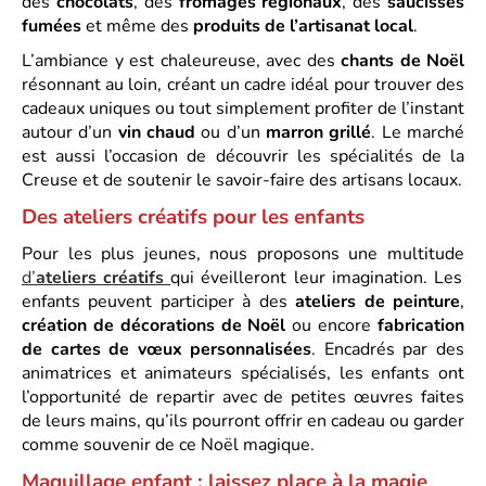
des
chocolats
, des
fromages régionaux
, des
saucisses
fumées
et même des
produits de l’artisanat local
.
L’ambiance y est chaleureuse, avec des
chants de Noël
résonnant au loin, créant un cadre idéal pour trouver des
cadeaux uniques ou tout simplement profiter de l’instant
autour d’un
vin chaud
ou d’un
marron grillé
. Le marché
est aussi l’occasion de découvrir les spécialités de la
Creuse et de soutenir le savoir-faire des artisans locaux.
Des ateliers créatifs pour les enfants
Pour les plus jeunes, nous proposons une multitude
d’
ateliers créatifs
qui éveilleront leur imagination. Les
enfants peuvent participer à des
ateliers de peinture
,
création de décorations de Noël
ou encore
fabrication
de cartes de vœux personnalisées
. Encadrés par des
animatrices et animateurs spécialisés, les enfants ont
l’opportunité de repartir avec de petites œuvres faites
de leurs mains, qu’ils pourront offrir en cadeau ou garder
comme souvenir de ce Noël magique.
Maquillage enfant : laissez place à la magie