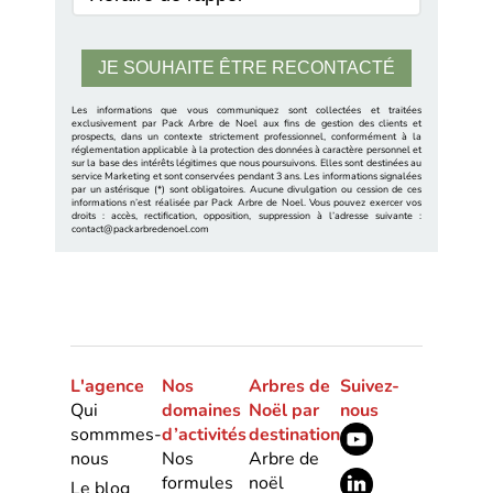
Les informations que vous communiquez sont collectées et traitées
exclusivement par Pack Arbre de Noel aux fins de gestion des clients et
prospects, dans un contexte strictement professionnel, conformément à la
réglementation applicable à la protection des données à caractère personnel et
sur la base des intérêts légitimes que nous poursuivons. Elles sont destinées au
service Marketing et sont conservées pendant 3 ans. Les informations signalées
par un astérisque (*) sont obligatoires. Aucune divulgation ou cession de ces
informations n’est réalisée par Pack Arbre de Noel. Vous pouvez exercer vos
droits : accès, rectification, opposition, suppression à l’adresse suivante :
contact@packarbredenoel.com
L'agence
Nos
Arbres de
Suivez-
Qui
domaines
Noël par
nous
sommmes-
d’activités
destination
nous
Nos
Arbre de
formules
noël
Le blog