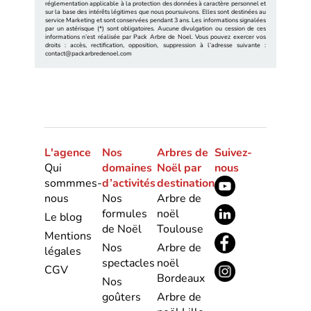
réglementation applicable à la protection des données à caractère personnel et
sur la base des intérêts légitimes que nous poursuivons. Elles sont destinées au
service Marketing et sont conservées pendant 3 ans. Les informations signalées
par un astérisque (*) sont obligatoires. Aucune divulgation ou cession de ces
informations n’est réalisée par Pack Arbre de Noel. Vous pouvez exercer vos
droits : accès, rectification, opposition, suppression à l’adresse suivante :
contact@packarbredenoel.com
L'agence
Nos
Arbres de
Suivez-
Qui
domaines
Noël par
nous
sommmes-
d’activités
destination
nous
Nos
Arbre de
formules
noël
Le blog
de Noël
Toulouse
Mentions
Nos
Arbre de
légales
spectacles
noël
CGV
Bordeaux
Nos
goûters
Arbre de