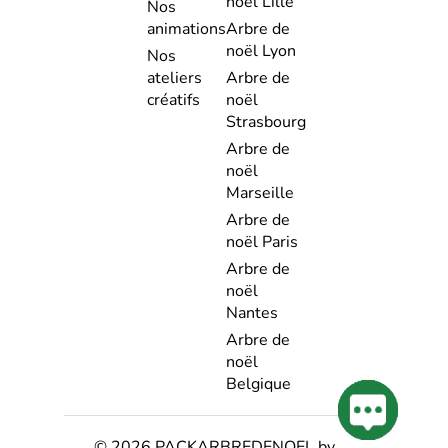
noël Lille
Nos
animations
Arbre de
noël Lyon
Nos
ateliers
Arbre de
créatifs
noël
Strasbourg
Arbre de
noël
Marseille
Arbre de
noël Paris
Arbre de
noël
Nantes
Arbre de
noël
Belgique
© 2026 PACKARBREDENOEL by