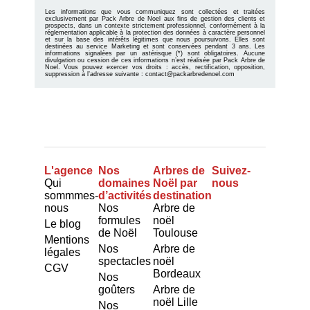
Les informations que vous communiquez sont collectées et traitées
exclusivement par Pack Arbre de Noel aux fins de gestion des clients et
prospects, dans un contexte strictement professionnel, conformément à la
réglementation applicable à la protection des données à caractère personnel
et sur la base des intérêts légitimes que nous poursuivons. Elles sont
destinées au service Marketing et sont conservées pendant 3 ans. Les
informations signalées par un astérisque (*) sont obligatoires. Aucune
divulgation ou cession de ces informations n’est réalisée par Pack Arbre de
Noel. Vous pouvez exercer vos droits : accès, rectification, opposition,
suppression à l’adresse suivante : contact@packarbredenoel.com
L'agence
Nos
Arbres de
Suivez-
Qui
domaines
Noël par
nous
sommmes-
d’activités
destination
nous
Nos
Arbre de
formules
noël
Le blog
de Noël
Toulouse
Mentions
Nos
Arbre de
légales
spectacles
noël
CGV
Bordeaux
Nos
goûters
Arbre de
noël Lille
Nos