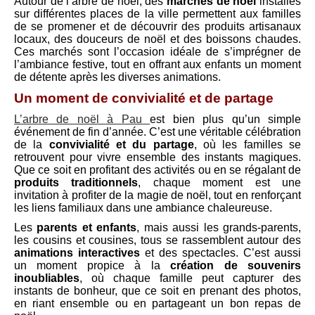
Autour de l’arbre de noël, des
marchés de noël
installés
sur différentes places de la ville permettent aux familles
de se promener et de découvrir des produits artisanaux
locaux, des douceurs de noël et des boissons chaudes.
Ces marchés sont l’occasion idéale de s’imprégner de
l’ambiance festive, tout en offrant aux enfants un moment
de détente après les diverses animations.
Un moment de convivialité et de partage
L’arbre de noël à Pau
est bien plus qu’un simple
événement de fin d’année. C’est une véritable célébration
de la
convivialité et du partage
, où les familles se
retrouvent pour vivre ensemble des instants magiques.
Que ce soit en profitant des activités ou en se régalant de
produits traditionnels
, chaque moment est une
invitation à profiter de la magie de noël, tout en renforçant
les liens familiaux dans une ambiance chaleureuse.
Les
parents et enfants
, mais aussi les grands-parents,
les cousins et cousines, tous se rassemblent autour des
animations interactives
et des spectacles. C’est aussi
un moment propice à la
création de souvenirs
inoubliables
, où chaque famille peut capturer des
instants de bonheur, que ce soit en prenant des photos,
en riant ensemble ou en partageant un bon repas de