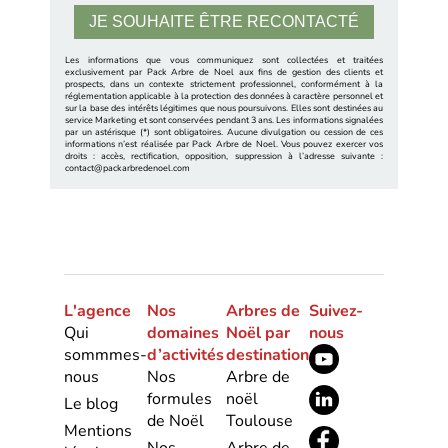
Les informations que vous communiquez sont collectées et traitées
exclusivement par Pack Arbre de Noel aux fins de gestion des clients et
prospects, dans un contexte strictement professionnel, conformément à la
réglementation applicable à la protection des données à caractère personnel et
sur la base des intérêts légitimes que nous poursuivons. Elles sont destinées au
service Marketing et sont conservées pendant 3 ans. Les informations signalées
par un astérisque (*) sont obligatoires. Aucune divulgation ou cession de ces
informations n’est réalisée par Pack Arbre de Noel. Vous pouvez exercer vos
droits : accès, rectification, opposition, suppression à l’adresse suivante :
contact@packarbredenoel.com
L'agence
Nos
Arbres de
Suivez-
Qui
domaines
Noël par
nous
sommmes-
d’activités
destination
nous
Nos
Arbre de
formules
noël
Le blog
de Noël
Toulouse
Mentions
Nos
Arbre de