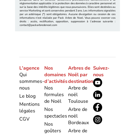
réglementation applicable à la protection des données à caractère personnel et
sur la base des intérêts légitimes que nous poursuivons. Elles sont destinées au
service Marketing et sont conservées pendant 3 ans. Les informations signalées
par un astérisque (*) sont obligatoires. Aucune divulgation ou cession de ces
informations n’est réalisée par Pack Arbre de Noel. Vous pouvez exercer vos
droits : accès, rectification, opposition, suppression à l’adresse suivante :
contact@packarbredenoel.com
L'agence
Nos
Arbres de
Suivez-
Qui
domaines
Noël par
nous
sommmes-
d’activités
destination
nous
Nos
Arbre de
formules
noël
Le blog
de Noël
Toulouse
Mentions
Nos
Arbre de
légales
spectacles
noël
CGV
Bordeaux
Nos
goûters
Arbre de