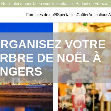
Nous intervenons là où vous le souhaitez. Partout en France.
Formules de noël
Spectacles
Goûter
Animations
A
RGANISEZ VOTRE
RBRE DE NOËL À
NGERS