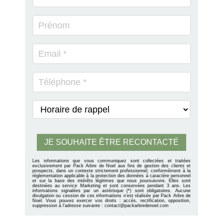
Les informations que vous communiquez sont collectées et traitées
exclusivement par Pack Arbre de Noel aux fins de gestion des clients et
prospects, dans un contexte strictement professionnel, conformément à la
réglementation applicable à la protection des données à caractère personnel
et sur la base des intérêts légitimes que nous poursuivons. Elles sont
destinées au service Marketing et sont conservées pendant 3 ans. Les
informations signalées par un astérisque (*) sont obligatoires. Aucune
divulgation ou cession de ces informations n’est réalisée par Pack Arbre de
Noel. Vous pouvez exercer vos droits : accès, rectification, opposition,
suppression à l’adresse suivante : contact@packarbredenoel.com