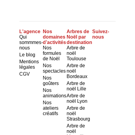
L'agence
Nos
Arbres de
Suivez-
Qui
domaines
Noël par
nous
sommmes-
d’activités
destination
nous
Nos
Arbre de
formules
noël
Le blog
de Noël
Toulouse
Mentions
Nos
Arbre de
légales
spectacles
noël
CGV
Bordeaux
Nos
goûters
Arbre de
noël Lille
Nos
animations
Arbre de
noël Lyon
Nos
ateliers
Arbre de
créatifs
noël
Strasbourg
Arbre de
noël