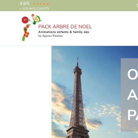
4.9/5
+ 100 AVIS CLIENTS
O
A
P