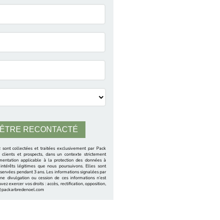
sont collectées et traitées exclusivement par Pack
clients et prospects, dans un contexte strictement
mentation applicable à la protection des données à
intérêts légitimes que nous poursuivons. Elles sont
nservées pendant 3 ans. Les informations signalées par
une divulgation ou cession de ces informations n’est
z exercer vos droits : accès, rectification, opposition,
ct@packarbredenoel.com