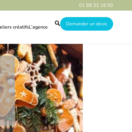
01 88 32 16 00
Demander un devis
eliers créatifs
L’agence
Le guide
Nos réalisations
Qui sommes-nous
Galerie
Destinations