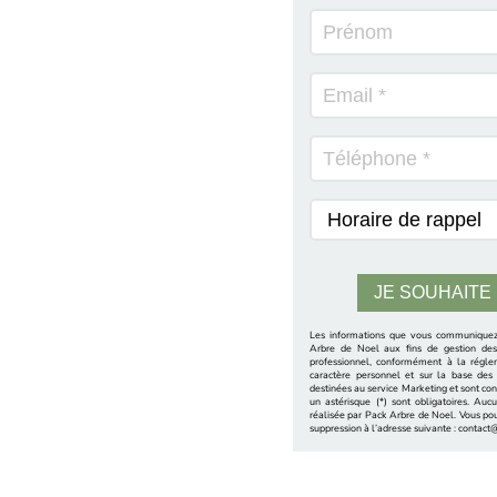
Les informations que vous communiquez 
Arbre de Noel aux fins de gestion des 
professionnel, conformément à la régle
caractère personnel et sur la base des 
destinées au service Marketing et sont co
un astérisque (*) sont obligatoires. Auc
réalisée par Pack Arbre de Noel. Vous pouve
suppression à l’adresse suivante : conta