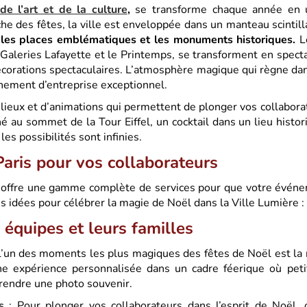
de l’art et de la culture
,
se transforme chaque année en u
he des fêtes, la ville est enveloppée dans un manteau scintill
 les places emblématiques et les monuments historiques.
Le
aleries Lafayette et le Printemps, se transforment en spectac
écorations spectaculaires. L’atmosphère magique qui règne dans
énement d’entreprise exceptionnel.
lieux et d’animations qui permettent de plonger vos collabora
iné au sommet de la Tour Eiffel, un cocktail dans un lieu his
les possibilités sont infinies.
aris pour vos collaborateurs
offre une gamme complète de services pour que votre événe
es idées pour célébrer la magie de Noël dans la Ville Lumière :
équipes et leurs familles
L’un des moments les plus magiques des fêtes de Noël est la 
 expérience personnalisée dans un cadre féerique où peti
rendre une photo souvenir.
s
: Pour plonger vos collaborateurs dans l’esprit de Noël, 