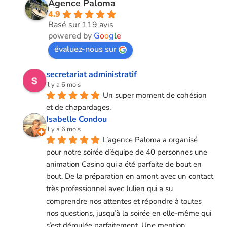
Agence Paloma
4.9
Basé sur 119 avis
powered by
G
o
o
g
l
e
évaluez-nous sur
secretariat administratif
il y a 6 mois
Un super moment de cohésion 
et de chapardages.
Isabelle Condou
il y a 6 mois
L’agence Paloma a organisé 
pour notre soirée d’équipe de 40 personnes une 
animation Casino qui a été parfaite de bout en 
bout. De la préparation en amont avec un contact 
très professionnel avec Julien qui a su 
comprendre nos attentes et répondre à toutes 
nos questions, jusqu’à la soirée en elle-même qui 
s’est déroulée parfaitement. Une mention 