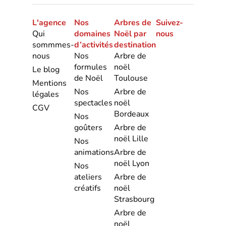
L'agence
Nos
Arbres de
Suivez-
Qui
domaines
Noël par
nous
sommmes-
d’activités
destination
nous
Nos
Arbre de
formules
noël
Le blog
de Noël
Toulouse
Mentions
Nos
Arbre de
légales
spectacles
noël
CGV
Bordeaux
Nos
goûters
Arbre de
noël Lille
Nos
animations
Arbre de
noël Lyon
Nos
ateliers
Arbre de
créatifs
noël
Strasbourg
Arbre de
noël