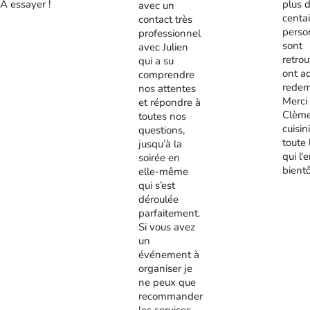
A essayer !
plus 
avec un
centa
contact très
perso
professionnel
sont
avec Julien
retrou
qui a su
ont a
comprendre
redem
nos attentes
Merci
et répondre à
Clème
toutes nos
cuisini
questions,
toute 
jusqu’à la
qui l'
soirée en
bient
elle-même
qui s’est
déroulée
parfaitement.
Si vous avez
un
événement à
organiser je
ne peux que
recommander