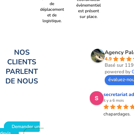
de
évènementiel
déplacement
est présent
et de
sur place.
logistique.
NOS
Agency Pa
4.9
CLIENTS
Basé sur 119
PARLENT
powered by
DE NOUS
évaluez-nou
secretariat ad
il y a 6 mois
chapardages.
Demander un
devis
09