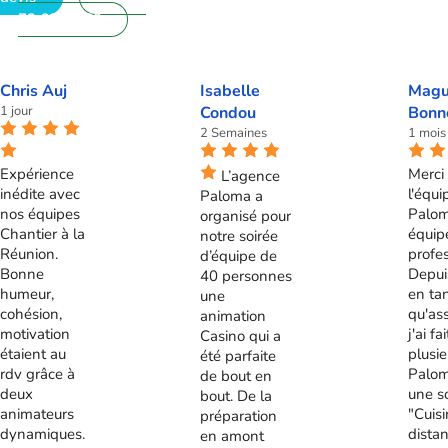
72 62 28 60
Chris Auj
Isabelle
Magu
1 jour
Condou
Bonn
2 Semaines
1 mois
Expérience
Merci 
L’agence
inédite avec
l'équi
Paloma a
nos équipes
Palom
organisé pour
Chantier à la
équip
notre soirée
Réunion.
profes
d’équipe de
Bonne
Depui
40 personnes
humeur,
en ta
une
cohésion,
qu'ass
animation
motivation
j'ai fa
Casino qui a
étaient au
plusie
été parfaite
rdv grâce à
Palom
de bout en
deux
une s
bout. De la
animateurs
"Cuis
préparation
dynamiques.
distan
en amont