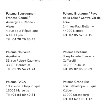
Paloma Bourgogne -
Paloma Bretagne / Pays
Franche Comté /
de la Loire / Centre Val de
Auvergne - Rhône -
Loire
Alpes
144, rue Paul Bellamy
4, rue de la République
44000 Nantes
69001 Lyon
Tél :
02 85 52 87 15
Tél :
04 28 29 85 43
Paloma Nouvelle-
Paloma Occitanie
Aquitaine
8, esplanade Compans
33, rue Robert Caumont
Caffarelli
33300 Bordeaux
31200 Toulouse
Tél :
05 35 54 71 74
Tél :
05 82 95 80 69
Paloma PACA
Paloma Grand Est
10, rue de la République
Tour Sébastopol - 3 quai
13001 Marseille
Kléber
Tél :
04 84 89 40 81
67000 Strasbourg
Tél :
03 67 10 91 12