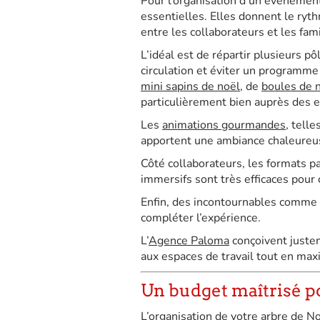
Pour l’organisation d’un événemen
essentielles. Elles donnent le ry
entre les collaborateurs et les fami
L’idéal est de répartir plusieurs pôl
circulation et éviter un programme
mini sapins de noël
, de
boules de 
particulièrement bien auprès des e
Les
animations gourmandes
, tell
apportent une ambiance chaleureus
Côté collaborateurs, les formats pa
immersifs sont très efficaces pour c
Enfin, des incontournables comme
compléter l’expérience.
L’
Agence Paloma
conçoivent justem
aux espaces de travail tout en max
Un budget maîtrisé p
L’organisation de votre arbre de N