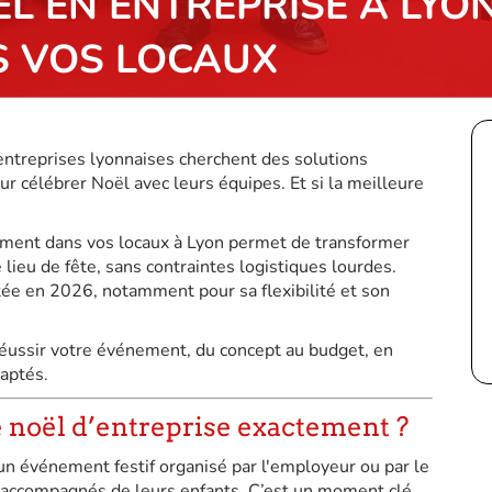
L EN ENTREPRISE À LYO
 VOS LOCAUX
 entreprises lyonnaises cherchent des solutions
our célébrer Noël avec leurs équipes. Et si la meilleure
ement dans vos locaux à Lyon permet de transformer
 lieu de fête, sans contraintes logistiques lourdes.
tée en 2026, notamment pour sa flexibilité et son
r réussir votre événement, du concept au budget, en
daptés.
e noël d’entreprise exactement ?
un événement festif organisé par l'employeur ou par le
t accompagnés de leurs enfants. C’est un moment clé