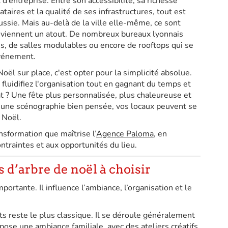
 d’entreprise. Entre son accessibilité, sa richesse
ataires et la qualité de ses infrastructures, tout est
ussie. Mais au-delà de la ville elle-même, ce sont
eviennent un atout. De nombreux bureaux lyonnais
s, de salles modulables ou encore de rooftops qui se
événement.
Noël sur place, c'est opter pour la simplicité absolue.
fluidifiez l'organisation tout en gagnant du temps et
at ? Une fête plus personnalisée, plus chaleureuse et
c une scénographie bien pensée, vos locaux peuvent se
 Noël.
nsformation que maîtrise l’
Agence Paloma
, en
traintes et aux opportunités du lieu.
 d’arbre de noël à choisir
portante. Il influence l’ambiance, l’organisation et le
ts reste le plus classique. Il se déroule généralement
ose une ambiance familiale, avec des ateliers créatifs,