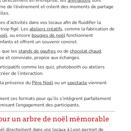
t directement en entreprise, les
animations
sont
thme de l’événement et créent des moments de partage
lles.
es d’activités dans vos locaux afin de fluidifier la
 trop figé. Les
ateliers créatifs
, comme la fabrication de
noël
, ou encore
bougies de noël
fonctionnent
nfants et offrent un souvenir concret.
es que les
stands de gaufres
ou de
chocolat chaud
,
e et conviviale, propice aux échanges.
rticipatifs comme les quiz, photobooth ou ateliers
réer de l’interaction.
 la présence du
Père Noël
ou un
spectacle
viennent
ent ces formats pour qu’ils s’intègrent parfaitement
imisant l’engagement des participants.
our un arbre de noël mémorable
oël directement dans vos locaux à Lyon permet de