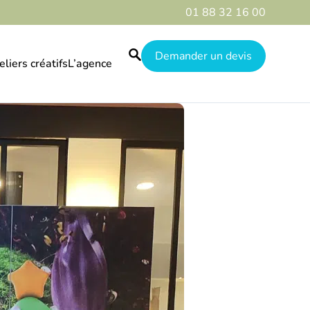
01 88 32 16 00
Demander un devis
eliers créatifs
L’agence
Le guide
Nos réalisations
Qui sommes-nous
Galerie
Destinations