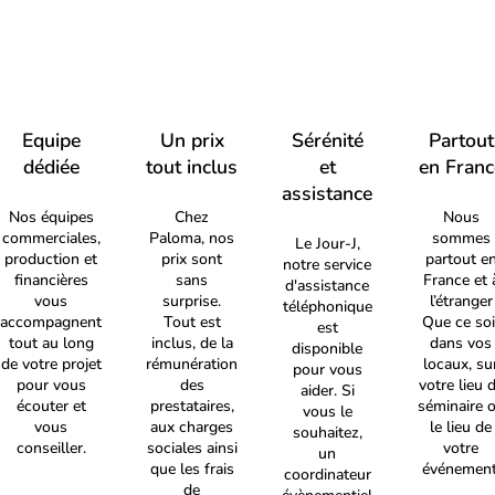
Equipe
Un prix
Sérénité
Partout
dédiée
tout inclus
et
en Franc
assistance
Nos équipes
Chez
Nous
commerciales,
Paloma, nos
sommes
Le Jour-J,
production et
prix sont
partout e
notre service
financières
sans
France et 
d'assistance
vous
surprise.
l’étranger
téléphonique
accompagnent
Tout est
Que ce soi
est
tout au long
inclus, de la
dans vos
disponible
de votre projet
rémunération
locaux, su
pour vous
pour vous
des
votre lieu 
aider. Si
écouter et
prestataires,
séminaire 
vous le
vous
aux charges
le lieu de
souhaitez,
conseiller.
sociales ainsi
votre
un
que les frais
événement
coordinateur
de