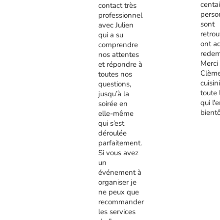
centa
contact très
perso
professionnel
sont
avec Julien
retrou
qui a su
ont a
comprendre
redem
nos attentes
Merci
et répondre à
Clème
toutes nos
cuisini
questions,
toute 
jusqu’à la
qui l'
soirée en
bient
elle-même
qui s’est
déroulée
parfaitement.
Si vous avez
un
événement à
organiser je
ne peux que
recommander
les services