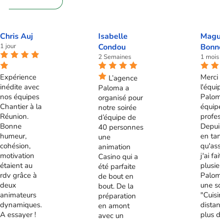
72 62 28 60
Chris Auj
Isabelle
Magu
1 jour
Condou
Bonn
2 Semaines
1 mois
Expérience
Merci 
L’agence
inédite avec
l'équi
Paloma a
nos équipes
Palom
organisé pour
Chantier à la
équip
notre soirée
Réunion.
profes
d’équipe de
Bonne
Depui
40 personnes
humeur,
en ta
une
cohésion,
qu'ass
animation
motivation
j'ai fa
Casino qui a
étaient au
plusie
été parfaite
rdv grâce à
Palom
de bout en
deux
une s
bout. De la
animateurs
"Cuis
préparation
dynamiques.
distan
en amont
A essayer !
plus 
avec un