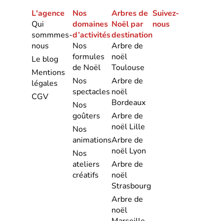
L'agence
Nos
Arbres de
Suivez-
Qui
domaines
Noël par
nous
sommmes-
d’activités
destination
nous
Nos
Arbre de
formules
noël
Le blog
de Noël
Toulouse
Mentions
Nos
Arbre de
légales
spectacles
noël
CGV
Bordeaux
Nos
goûters
Arbre de
noël Lille
Nos
animations
Arbre de
noël Lyon
Nos
ateliers
Arbre de
créatifs
noël
Strasbourg
Arbre de
noël