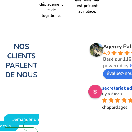
évènementiel
déplacement
est présent
et de
sur place.
logistique.
NOS
Agency Pa
4.9
CLIENTS
Basé sur 119
PARLENT
powered by
DE NOUS
évaluez-nou
secretariat ad
il y a 6 mois
chapardages.
Demander un
devis
09