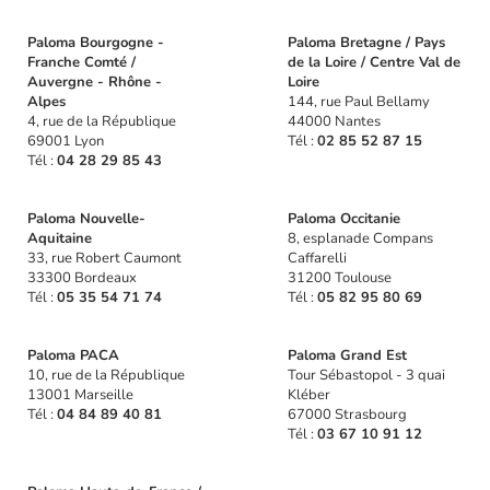
Paloma Bourgogne -
Paloma Bretagne / Pays
Franche Comté /
de la Loire / Centre Val de
Auvergne - Rhône -
Loire
Alpes
144, rue Paul Bellamy
4, rue de la République
44000 Nantes
69001 Lyon
Tél :
02 85 52 87 15
Tél :
04 28 29 85 43
Paloma Nouvelle-
Paloma Occitanie
Aquitaine
8, esplanade Compans
33, rue Robert Caumont
Caffarelli
33300 Bordeaux
31200 Toulouse
Tél :
05 35 54 71 74
Tél :
05 82 95 80 69
Paloma PACA
Paloma Grand Est
10, rue de la République
Tour Sébastopol - 3 quai
13001 Marseille
Kléber
Tél :
04 84 89 40 81
67000 Strasbourg
Tél :
03 67 10 91 12