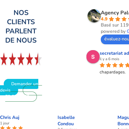
NOS
Agency Pa
4.9
CLIENTS
Basé sur 119
PARLENT
powered by
DE NOUS
évaluez-nou
secretariat ad
il y a 6 mois
chapardages.
Demander un
devis
09
72 62 28 60
Chris Auj
Isabelle
Magu
1 jour
Condou
Bonn