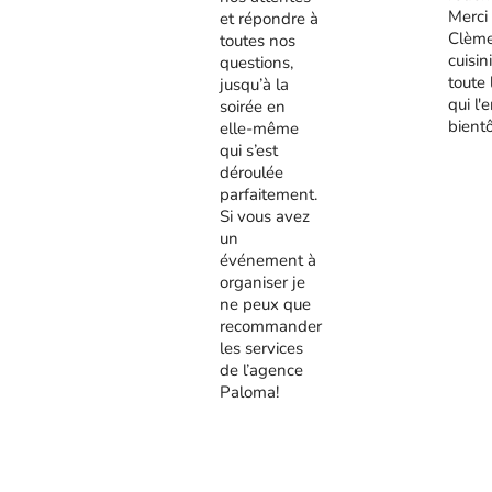
Merci
et répondre à
Clème
toutes nos
cuisini
questions,
toute 
jusqu’à la
qui l'
soirée en
bient
elle-même
qui s’est
déroulée
parfaitement.
Si vous avez
un
événement à
organiser je
ne peux que
recommander
les services
de l’agence
Paloma!