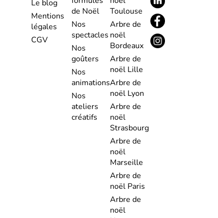
formules
noël
Le blog
de Noël
Toulouse
Mentions
Nos
Arbre de
légales
spectacles
noël
CGV
Bordeaux
Nos
goûters
Arbre de
noël Lille
Nos
animations
Arbre de
noël Lyon
Nos
ateliers
Arbre de
créatifs
noël
Strasbourg
Arbre de
noël
Marseille
Arbre de
noël Paris
Arbre de
noël