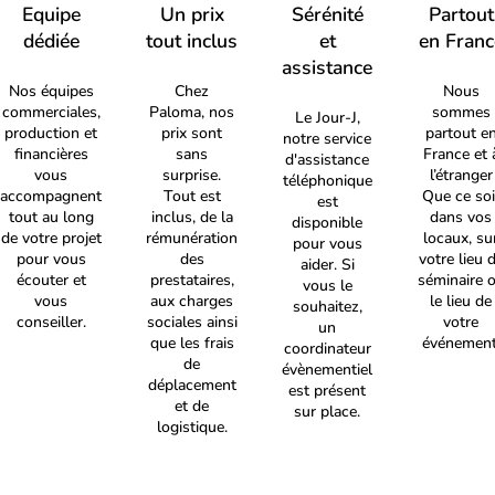
Equipe
Un prix
Sérénité
Partout
dédiée
tout inclus
et
en Franc
assistance
Nos équipes
Chez
Nous
commerciales,
Paloma, nos
sommes
Le Jour-J,
production et
prix sont
partout e
notre service
financières
sans
France et 
d'assistance
vous
surprise.
l’étranger
téléphonique
accompagnent
Tout est
Que ce soi
est
tout au long
inclus, de la
dans vos
disponible
de votre projet
rémunération
locaux, su
pour vous
pour vous
des
votre lieu 
aider. Si
écouter et
prestataires,
séminaire 
vous le
vous
aux charges
le lieu de
souhaitez,
conseiller.
sociales ainsi
votre
un
que les frais
événement
coordinateur
de
évènementiel
déplacement
est présent
et de
sur place.
logistique.