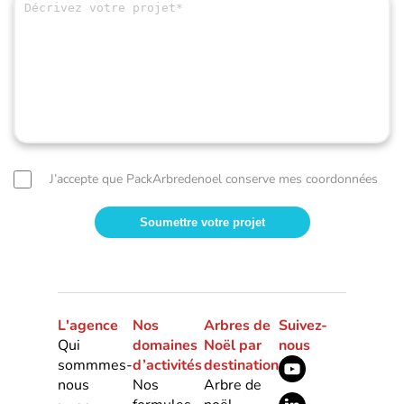
J’accepte que PackArbredenoel conserve mes coordonnées
L'agence
Nos
Arbres de
Suivez-
Qui
domaines
Noël par
nous
sommmes-
d’activités
destination
nous
Nos
Arbre de