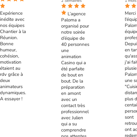
2 Semaines
1 mois
Expérience
Merci 
L’agence
inédite avec
l'équi
Paloma a
nos équipes
Palom
organisé pour
Chantier à la
équip
notre soirée
Réunion.
profes
d’équipe de
Bonne
Depui
40 personnes
humeur,
en ta
une
cohésion,
qu'ass
animation
motivation
j'ai fa
Casino qui a
étaient au
plusie
été parfaite
rdv grâce à
Palom
de bout en
deux
une s
bout. De la
animateurs
"Cuis
préparation
dynamiques.
distan
en amont
A essayer !
plus 
avec un
centa
contact très
perso
professionnel
sont
avec Julien
retrou
qui a su
ont a
comprendre
redem
nos attentes