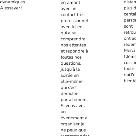
dynamiques.
distan
en amont
A essayer !
plus 
avec un
centa
contact très
perso
professionnel
sont
avec Julien
retrou
qui a su
ont a
comprendre
redem
nos attentes
Merci
et répondre à
Clème
toutes nos
cuisini
questions,
toute 
jusqu’à la
qui l'
soirée en
bient
elle-même
qui s’est
déroulée
parfaitement.
Si vous avez
un
événement à
organiser je
ne peux que
recommander