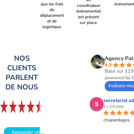
que les frais
événement
coordinateur
de
évènementiel
déplacement
est présent
et de
sur place.
logistique.
NOS
Agency Pa
4.9
CLIENTS
Basé sur 119
PARLENT
powered by
DE NOUS
évaluez-nou
secretariat ad
il y a 6 mois
chapardages.
Demander un