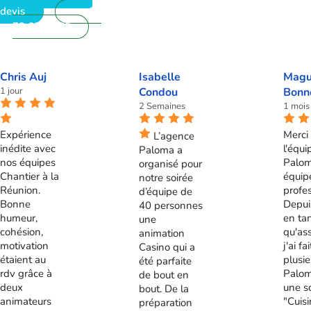
devis
09
72 62 28 60
Chris Auj
Isabelle
Magu
1 jour
Condou
Bonn
2 Semaines
1 mois
Expérience
Merci 
L’agence
inédite avec
l'équi
Paloma a
nos équipes
Palom
organisé pour
Chantier à la
équip
notre soirée
Réunion.
profes
d’équipe de
Bonne
Depui
40 personnes
humeur,
en ta
une
cohésion,
qu'ass
animation
motivation
j'ai fa
Casino qui a
étaient au
plusie
été parfaite
rdv grâce à
Palom
de bout en
deux
une s
bout. De la
animateurs
"Cuis
préparation