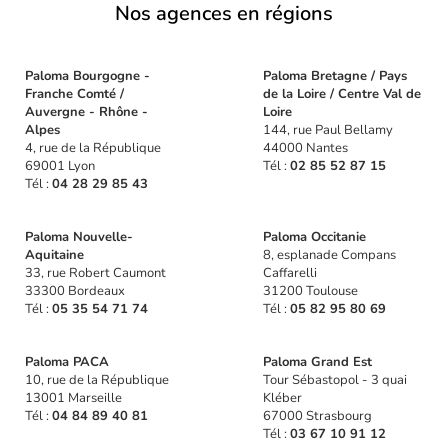
Nos agences en régions
Paloma Bourgogne -
Paloma Bretagne / Pays
Franche Comté /
de la Loire / Centre Val de
Auvergne - Rhône -
Loire
Alpes
144, rue Paul Bellamy
4, rue de la République
44000 Nantes
69001 Lyon
Tél :
02 85 52 87 15
Tél :
04 28 29 85 43
Paloma Nouvelle-
Paloma Occitanie
Aquitaine
8, esplanade Compans
33, rue Robert Caumont
Caffarelli
33300 Bordeaux
31200 Toulouse
Tél :
05 35 54 71 74
Tél :
05 82 95 80 69
Paloma PACA
Paloma Grand Est
10, rue de la République
Tour Sébastopol - 3 quai
13001 Marseille
Kléber
Tél :
04 84 89 40 81
67000 Strasbourg
Tél :
03 67 10 91 12