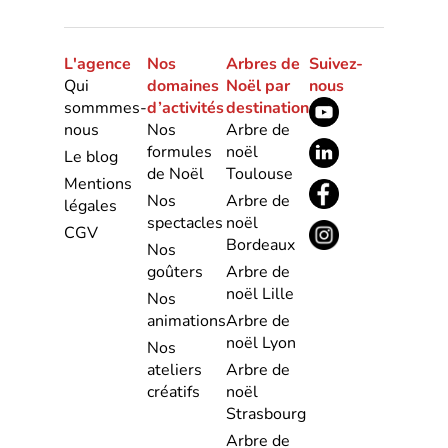
L'agence
Nos
Arbres de
Suivez-
Qui
domaines
Noël par
nous
sommmes-
d’activités
destination
nous
Nos
Arbre de
formules
noël
Le blog
de Noël
Toulouse
Mentions
Nos
Arbre de
légales
spectacles
noël
CGV
Bordeaux
Nos
goûters
Arbre de
noël Lille
Nos
animations
Arbre de
noël Lyon
Nos
ateliers
Arbre de
créatifs
noël
Strasbourg
Arbre de