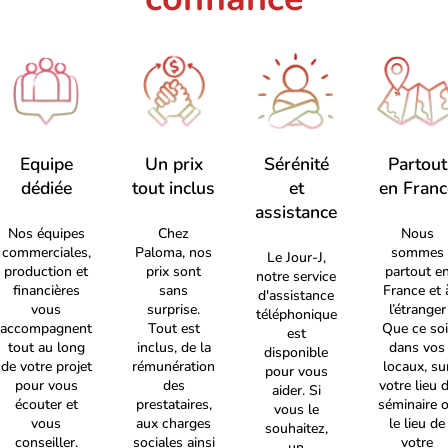
Equipe
Un prix
Sérénité
Partout
dédiée
tout inclus
et
en Franc
assistance
Nos équipes
Chez
Nous
commerciales,
Paloma, nos
sommes
Le Jour-J,
production et
prix sont
partout e
notre service
financières
sans
France et 
d'assistance
vous
surprise.
l’étranger
téléphonique
accompagnent
Tout est
Que ce soi
est
tout au long
inclus, de la
dans vos
disponible
de votre projet
rémunération
locaux, su
pour vous
pour vous
des
votre lieu 
aider. Si
écouter et
prestataires,
séminaire 
vous le
vous
aux charges
le lieu de
souhaitez,
conseiller.
sociales ainsi
votre
un