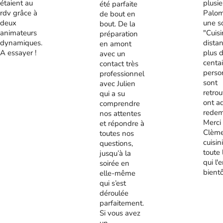
étaient au
plusie
été parfaite
rdv grâce à
Palom
de bout en
deux
une s
bout. De la
animateurs
"Cuis
préparation
dynamiques.
distan
en amont
A essayer !
plus 
avec un
centa
contact très
perso
professionnel
sont
avec Julien
retrou
qui a su
ont a
comprendre
redem
nos attentes
Merci
et répondre à
Clème
toutes nos
cuisini
questions,
toute 
jusqu’à la
qui l'
soirée en
bient
elle-même
qui s’est
déroulée
parfaitement.
Si vous avez