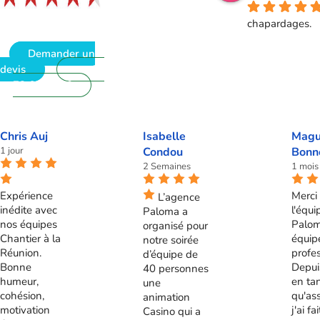
chapardages.
Demander un
devis
09
72 62 28 60
Chris Auj
Isabelle
Magu
1 jour
Condou
Bonn
2 Semaines
1 mois
Expérience
Merci 
L’agence
inédite avec
l'équi
Paloma a
nos équipes
Palom
organisé pour
Chantier à la
équip
notre soirée
Réunion.
profes
d’équipe de
Bonne
Depui
40 personnes
humeur,
en ta
une
cohésion,
qu'ass
animation
motivation
j'ai fa
Casino qui a