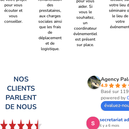
pour vous
pour vous
des
votre lieu 
aider. Si
écouter et
prestataires,
séminaire 
vous le
vous
aux charges
le lieu de
souhaitez,
conseiller.
sociales ainsi
votre
un
que les frais
événement
coordinateur
de
évènementiel
déplacement
est présent
et de
sur place.
logistique.
NOS
Agency Pa
4.9
CLIENTS
Basé sur 119
PARLENT
powered by
DE NOUS
évaluez-nou
secretariat ad
il y a 6 mois