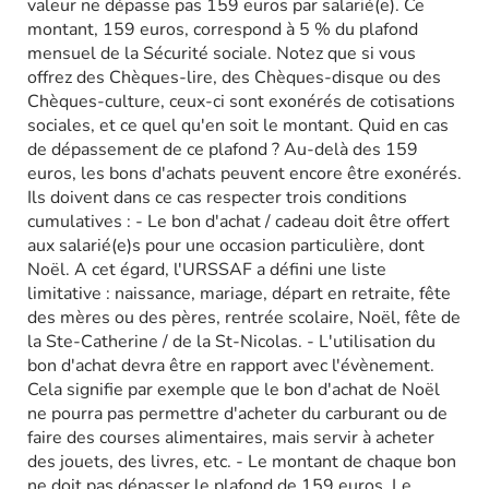
valeur ne dépasse pas 159 euros par salarié(e). Ce
montant, 159 euros, correspond à 5 % du plafond
mensuel de la Sécurité sociale. Notez que si vous
offrez des Chèques-lire, des Chèques-disque ou des
Chèques-culture, ceux-ci sont exonérés de cotisations
sociales, et ce quel qu'en soit le montant. Quid en cas
de dépassement de ce plafond ? Au-delà des 159
euros, les bons d'achats peuvent encore être exonérés.
Ils doivent dans ce cas respecter trois conditions
cumulatives : - Le bon d'achat / cadeau doit être offert
aux salarié(e)s pour une occasion particulière, dont
Noël. A cet égard, l'URSSAF a défini une liste
limitative : naissance, mariage, départ en retraite, fête
des mères ou des pères, rentrée scolaire, Noël, fête de
la Ste-Catherine / de la St-Nicolas. - L'utilisation du
bon d'achat devra être en rapport avec l'évènement.
Cela signifie par exemple que le bon d'achat de Noël
ne pourra pas permettre d'acheter du carburant ou de
faire des courses alimentaires, mais servir à acheter
des jouets, des livres, etc. - Le montant de chaque bon
ne doit pas dépasser le plafond de 159 euros. Le