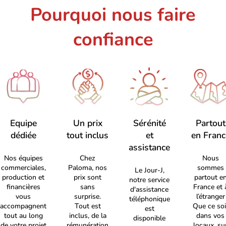
Pourquoi nous faire
confiance
Equipe
Un prix
Sérénité
Partout
dédiée
tout inclus
et
en Franc
assistance
Nos équipes
Chez
Nous
commerciales,
Paloma, nos
sommes
Le Jour-J,
production et
prix sont
partout e
notre service
financières
sans
France et 
d'assistance
vous
surprise.
l’étranger
téléphonique
accompagnent
Tout est
Que ce soi
est
tout au long
inclus, de la
dans vos
disponible
de votre projet
rémunération
locaux, su