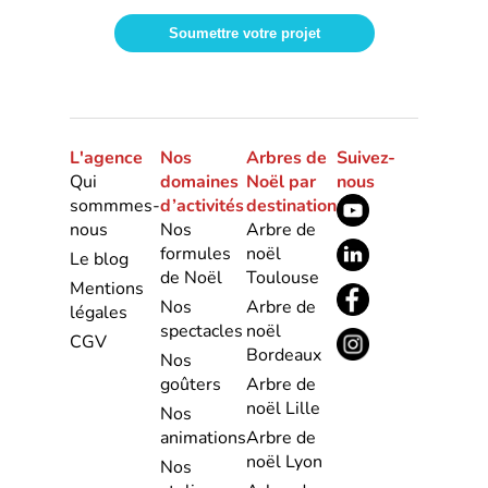
L'agence
Nos
Arbres de
Suivez-
Qui
domaines
Noël par
nous
sommmes-
d’activités
destination
nous
Nos
Arbre de
formules
noël
Le blog
de Noël
Toulouse
Mentions
Nos
Arbre de
légales
spectacles
noël
CGV
Bordeaux
Nos
goûters
Arbre de
noël Lille
Nos
animations
Arbre de
noël Lyon
Nos