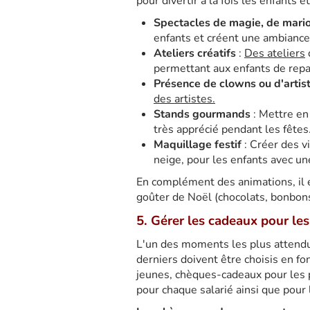
pour divertir à la fois les enfants et
Spectacles de magie, de mario
enfants et créent une ambiance 
Ateliers créatifs
:
Des ateliers
permettant aux enfants de repar
Présence de clowns ou d'artis
des artistes.
Stands gourmands
: Mettre en
très apprécié pendant les fêtes
Maquillage festif
: Créer des v
neige, pour les enfants avec u
En complément des animations, il e
goûter de Noël (chocolats, bonbons
5. Gérer les cadeaux pour les 
L'un des moments les plus attendu
derniers doivent être choisis en fo
jeunes, chèques-cadeaux pour les p
pour chaque salarié ainsi que pour 