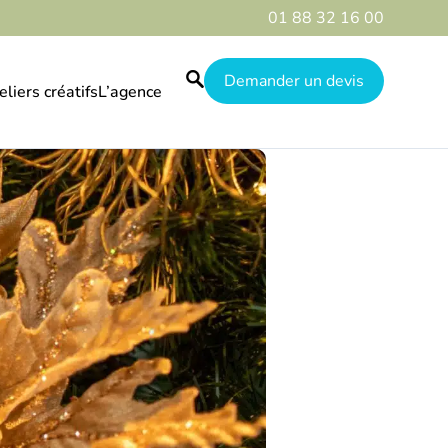
01 88 32 16 00
Demander un devis
eliers créatifs
L’agence
Le guide
Nos réalisations
Qui sommes-nous
Galerie
Destinations