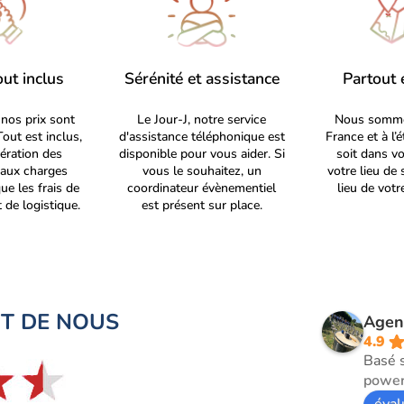
out inclus
Sérénité et assistance
Partout 
nos prix sont
Le Jour-J, notre service
Nous somme
Tout est inclus,
d'assistance téléphonique est
France et à l’
ération des
disponible pour vous aider. Si
soit dans vo
, aux charges
vous le souhaitez, un
votre lieu de 
que les frais de
coordinateur évènementiel
lieu de vot
 de logistique.
est présent sur place.
NT DE NOUS
Agen
4.9
Basé 
power
éval