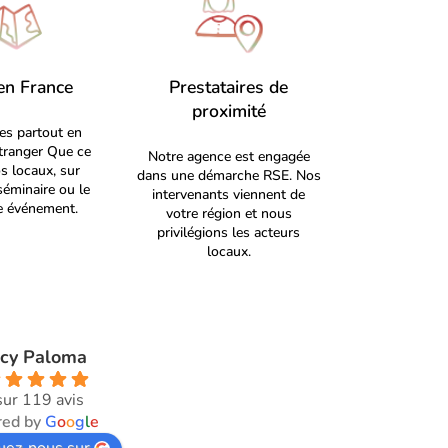
en France
Prestataires de
proximité
s partout en
étranger Que ce
Notre agence est engagée
s locaux, sur
dans une démarche RSE. Nos
séminaire ou le
intervenants viennent de
re événement.
votre région et nous
privilégions les acteurs
locaux.
cy Paloma
sur 119 avis
ed by
G
o
o
g
l
e
uez-nous sur