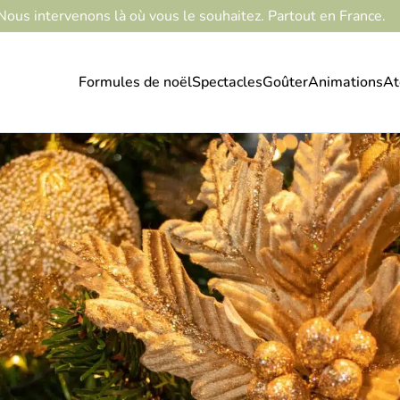
Nous intervenons là où vous le souhaitez. Partout en France.
Formules de noël
Spectacles
Goûter
Animations
At