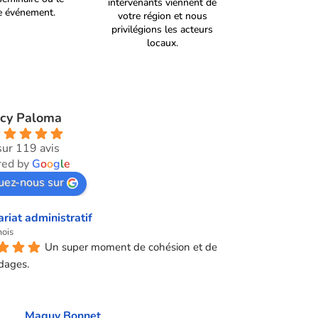
intervenants viennent de
re événement.
votre région et nous
privilégions les acteurs
locaux.
cy Paloma
sur 119 avis
ed by
G
o
o
g
l
e
uez-nous sur
ariat administratif
mois
Un super moment de cohésion et de 
dages.
Maguy Bonnet