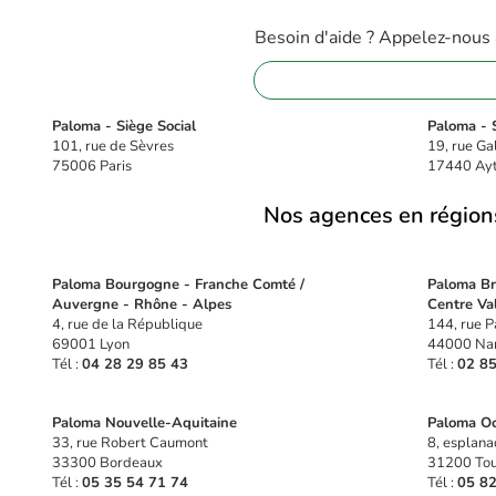
Besoin d'aide ? Appelez-nous
01 88 32 16 08
Paloma - Siège Social
Paloma - S
101, rue de Sèvres
19, rue Ga
75006 Paris
17440 Ay
Nos agences en région
Paloma Bourgogne - Franche Comté /
Paloma Bre
Auvergne - Rhône - Alpes
Centre Val
4, rue de la République
144, rue P
69001 Lyon
44000 Na
Tél :
04 28 29 85 43
Tél :
02 85
Paloma Nouvelle-Aquitaine
Paloma Oc
33, rue Robert Caumont
8, esplana
33300 Bordeaux
31200 Tou
Tél :
05 35 54 71 74
Tél :
05 82