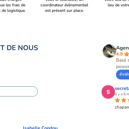
que les frais de
coordinateur évènementiel
lieu de vot
 de logistique.
est présent sur place.
NT DE NOUS
Agen
4.9
Basé 
power
éval
secret
09 72 62 28 60
il y a 6 
chapar
Isabelle Condou