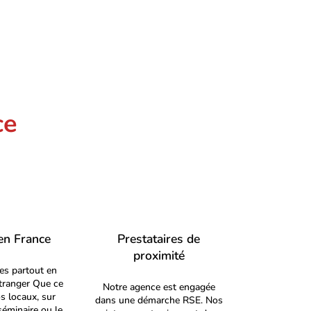
ce
en France
Prestataires de
proximité
s partout en
étranger Que ce
Notre agence est engagée
s locaux, sur
dans une démarche RSE. Nos
séminaire ou le