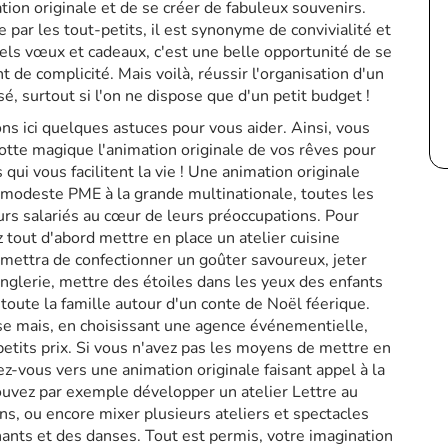
tion originale et de se créer de fabuleux souvenirs.
par les tout-petits, il est synonyme de convivialité et
els vœux et cadeaux, c'est une belle opportunité de se
de complicité. Mais voilà, réussir l'organisation d'un
sé, surtout si l'on ne dispose que d'un petit budget !
 ici quelques astuces pour vous aider. Ainsi, vous
otte magique l'animation originale de vos rêves pour
qui vous facilitent la vie ! Une animation originale
a modeste PME à la grande multinationale, toutes les
eurs salariés au cœur de leurs préoccupations. Pour
 tout d'abord mettre en place un atelier cuisine
ermettra de confectionner un goûter savoureux, jeter
onglerie, mettre des étoiles dans les yeux des enfants
toute la famille autour d'un conte de Noël féerique.
se mais, en choisissant une agence événementielle,
petits prix. Si vous n'avez pas les moyens de mettre en
ez-vous vers une animation originale faisant appel à la
pouvez par exemple développer un atelier Lettre au
ns, ou encore mixer plusieurs ateliers et spectacles
hants et des danses. Tout est permis, votre imagination