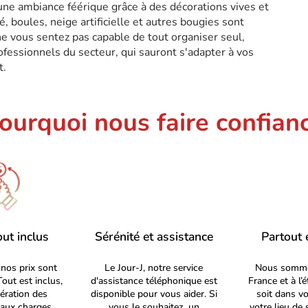
une ambiance féérique grâce à des décorations vives et
é, boules, neige artificielle et autres bougies sont
ne vous sentez pas capable de tout organiser seul,
rofessionnels du secteur, qui sauront s'adapter à vos
t.
ourquoi nous faire confian
out inclus
Sérénité et assistance
Partout 
nos prix sont
Le Jour-J, notre service
Nous somme
Tout est inclus,
d'assistance téléphonique est
France et à l’
ération des
disponible pour vous aider. Si
soit dans vo
, aux charges
vous le souhaitez, un
votre lieu de 