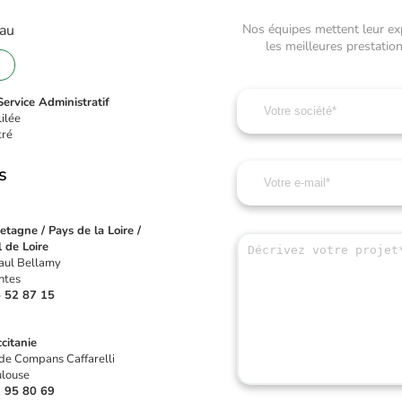
 au
Nos équipes mettent leur expe
les meilleures prestati
ervice Administratif
lilée
tré
s
tagne / Pays de la Loire /
 de Loire
aul Bellamy
ntes
 52 87 15
citanie
de Compans Caffarelli
louse
 95 80 69