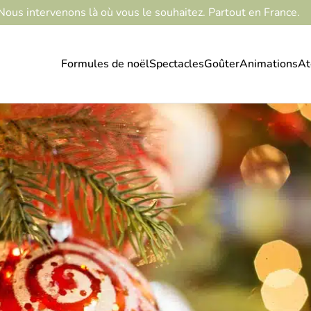
Nous intervenons là où vous le souhaitez. Partout en France.
Formules de noël
Spectacles
Goûter
Animations
At