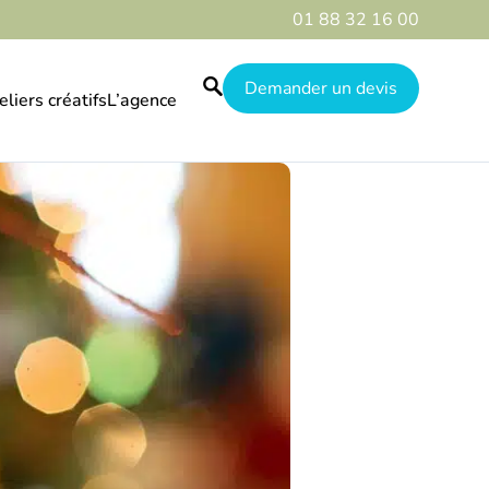
01 88 32 16 00
Demander un devis
eliers créatifs
L’agence
Le guide
Nos réalisations
Qui sommes-nous
Galerie
Destinations