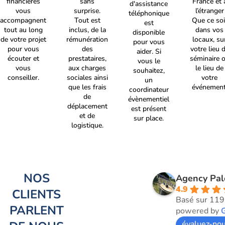
financières
sans
France et 
d'assistance
vous
surprise.
l’étranger
téléphonique
accompagnent
Tout est
Que ce soi
est
tout au long
inclus, de la
dans vos
disponible
de votre projet
rémunération
locaux, su
pour vous
pour vous
des
votre lieu 
aider. Si
écouter et
prestataires,
séminaire 
vous le
vous
aux charges
le lieu de
souhaitez,
conseiller.
sociales ainsi
votre
un
que les frais
événement
coordinateur
de
évènementiel
déplacement
est présent
et de
sur place.
logistique.
NOS
Agency Pa
4.9
CLIENTS
Basé sur 119
PARLENT
powered by
évaluez-nou