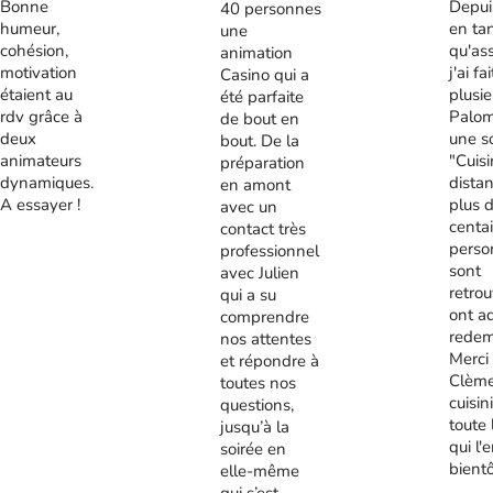
Bonne
Depui
40 personnes
humeur,
en ta
une
cohésion,
qu'ass
animation
motivation
j'ai fa
Casino qui a
étaient au
plusie
été parfaite
rdv grâce à
Palom
de bout en
deux
une s
bout. De la
animateurs
"Cuis
préparation
dynamiques.
distan
en amont
A essayer !
plus 
avec un
centa
contact très
perso
professionnel
sont
avec Julien
retrou
qui a su
ont a
comprendre
redem
nos attentes
Merci
et répondre à
Clème
toutes nos
cuisini
questions,
toute 
jusqu’à la
qui l'
soirée en
bient
elle-même
qui s’est