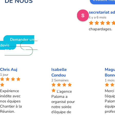
DE NOUS
secretariat ad
il y a 6 mois
chapardages.
Demander un
devis
09
72 62 28 60
Chris Auj
Isabelle
Magu
1 jour
Condou
Bonn
2 Semaines
1 mois
Expérience
Merci 
L’agence
inédite avec
l'équi
Paloma a
nos équipes
Palom
organisé pour
Chantier à la
équip
notre soirée
Réunion.
profes
d’équipe de