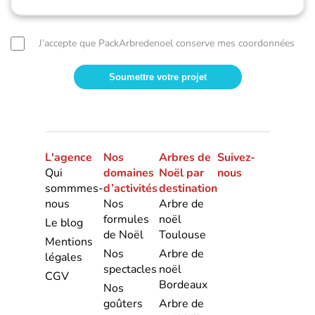
J’accepte que PackArbredenoel conserve mes coordonnées
L'agence
Nos
Arbres de
Suivez-
Qui
domaines
Noël par
nous
sommmes-
d’activités
destination
nous
Nos
Arbre de
formules
noël
Le blog
de Noël
Toulouse
Mentions
Nos
Arbre de
légales
spectacles
noël
CGV
Bordeaux
Nos
goûters
Arbre de