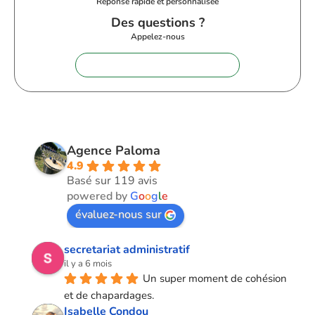
Réponse rapide et personnalisée
Des questions ?
Appelez-nous
+33 (0)9 72 62 28 60
Agence Paloma
4.9
Basé sur 119 avis
powered by
G
o
o
g
l
e
évaluez-nous sur
secretariat administratif
il y a 6 mois
Un super moment de cohésion 
et de chapardages.
Isabelle Condou