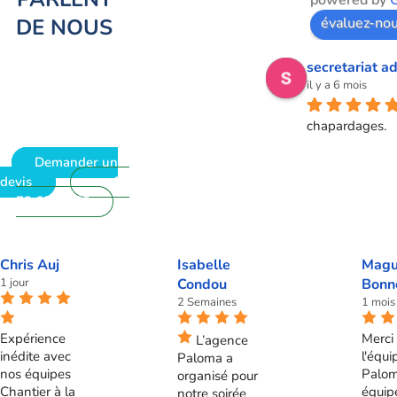
powered by
DE NOUS
évaluez-nou
secretariat ad
il y a 6 mois
chapardages.
Demander un
devis
09
72 62 28 60
Chris Auj
Isabelle
Magu
1 jour
Condou
Bonn
2 Semaines
1 mois
Expérience
Merci 
L’agence
inédite avec
l'équi
Paloma a
nos équipes
Palom
organisé pour
Chantier à la
équip
notre soirée