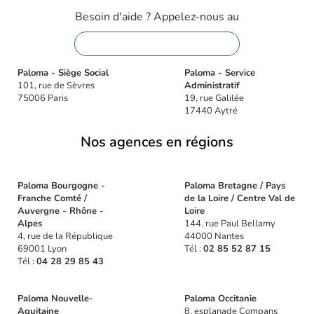
Besoin d'aide ? Appelez-nous au
01 88 32 16 08
Paloma - Siège Social
Paloma - Service
101, rue de Sèvres
Administratif
75006 Paris
19, rue Galilée
17440 Aytré
Nos agences en régions
Paloma Bourgogne -
Paloma Bretagne / Pays
Franche Comté /
de la Loire / Centre Val de
Auvergne - Rhône -
Loire
Alpes
144, rue Paul Bellamy
4, rue de la République
44000 Nantes
69001 Lyon
Tél :
02 85 52 87 15
Tél :
04 28 29 85 43
Paloma Nouvelle-
Paloma Occitanie
Aquitaine
8, esplanade Compans