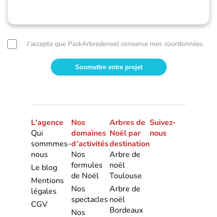
J’accepte que PackArbredenoel conserve mes coordonnées
L'agence
Nos
Arbres de
Suivez-
Qui
domaines
Noël par
nous
sommmes-
d’activités
destination
nous
Nos
Arbre de
formules
noël
Le blog
de Noël
Toulouse
Mentions
Nos
Arbre de
légales
spectacles
noël
CGV
Bordeaux
Nos