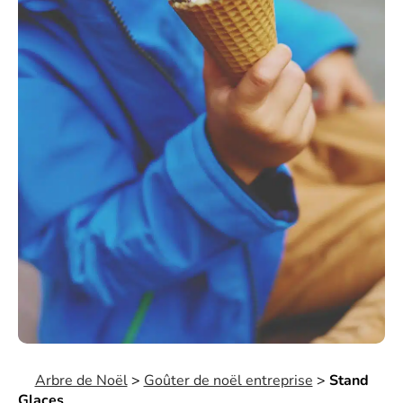
Arbre de Noël
>
Goûter de noël entreprise
>
Stand
Glaces