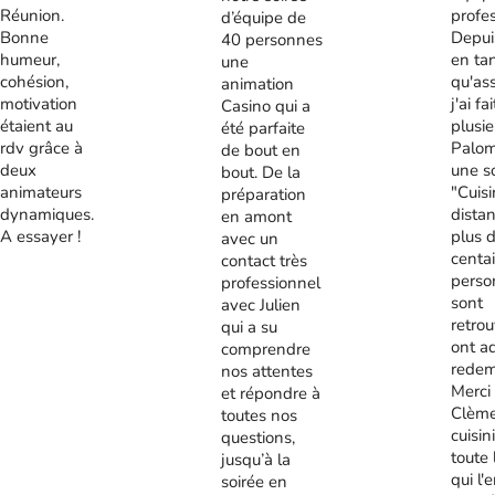
Réunion.
profes
d’équipe de
Bonne
Depui
40 personnes
humeur,
en ta
une
cohésion,
qu'ass
animation
motivation
j'ai fa
Casino qui a
étaient au
plusie
été parfaite
rdv grâce à
Palom
de bout en
deux
une s
bout. De la
animateurs
"Cuis
préparation
dynamiques.
distan
en amont
A essayer !
plus 
avec un
centa
contact très
perso
professionnel
sont
avec Julien
retrou
qui a su
ont a
comprendre
redem
nos attentes
Merci
et répondre à
Clème
toutes nos
cuisini
questions,
toute 
jusqu’à la
qui l'
soirée en