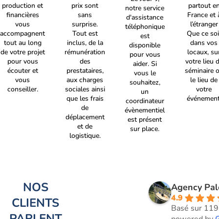
production et
prix sont
partout e
notre service
financières
sans
France et 
d'assistance
vous
surprise.
l’étranger
téléphonique
accompagnent
Tout est
Que ce soi
est
tout au long
inclus, de la
dans vos
disponible
de votre projet
rémunération
locaux, su
pour vous
pour vous
des
votre lieu 
aider. Si
écouter et
prestataires,
séminaire 
vous le
vous
aux charges
le lieu de
souhaitez,
conseiller.
sociales ainsi
votre
un
que les frais
événement
coordinateur
de
évènementiel
déplacement
est présent
et de
sur place.
logistique.
NOS
Agency Pa
4.9
CLIENTS
Basé sur 119
PARLENT