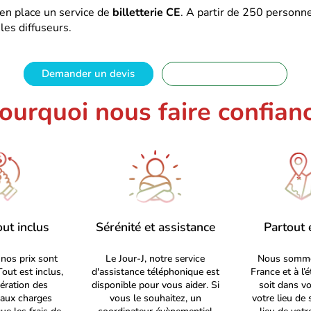
 en place un service de
billetterie CE
. A partir de 250 personne
les diffuseurs.
Demander un devis
01 88 32 16 08
ourquoi nous faire confian
out inclus
Sérénité et assistance
Partout 
nos prix sont
Le Jour-J, notre service
Nous somme
Tout est inclus,
d'assistance téléphonique est
France et à l’
ération des
disponible pour vous aider. Si
soit dans vo
, aux charges
vous le souhaitez, un
votre lieu de 