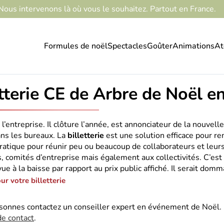
Nous intervenons là où vous le souhaitez. Partout en France.
Formules de noël
Spectacles
Goûter
Animations
At
tterie CE de Arbre de Noël e
l’entreprise. Il clôture l’année, est annonciateur de la nouvell
ns les bureaux. La
billetterie
est une solution efficace pour re
atique pour réunir peu ou beaucoup de collaborateurs et leurs
, comités d’entreprise mais également aux collectivités. C’e
vue à la baisse par rapport au prix public affiché. Il serait domm
r votre billetterie
rsonnes contactez un conseiller expert en événement de Noël
de contact
.