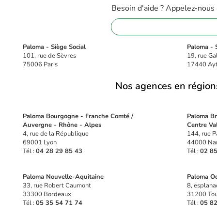
Besoin d'aide ? Appelez-nous
01 88 32 16 08
Paloma - Siège Social
Paloma - S
101, rue de Sèvres
19, rue Ga
75006 Paris
17440 Ay
Nos agences en région
Paloma Bourgogne - Franche Comté /
Paloma Bre
Auvergne - Rhône - Alpes
Centre Val
4, rue de la République
144, rue P
69001 Lyon
44000 Na
Tél :
04 28 29 85 43
Tél :
02 85
Paloma Nouvelle-Aquitaine
Paloma Oc
33, rue Robert Caumont
8, esplana
33300 Bordeaux
31200 Tou
Tél :
05 35 54 71 74
Tél :
05 82