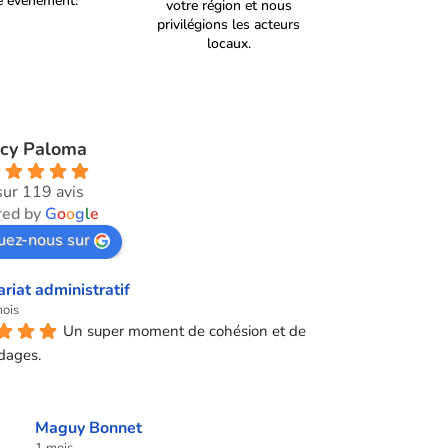
re événement.
votre région et nous
privilégions les acteurs
locaux.
cy Paloma
sur 119 avis
ed by
G
o
o
g
l
e
uez-nous sur
ariat administratif
mois
Un super moment de cohésion et de 
dages.
Maguy Bonnet