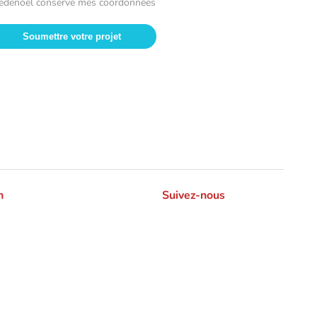
redenoel conserve mes coordonnées
n
Suivez-nous