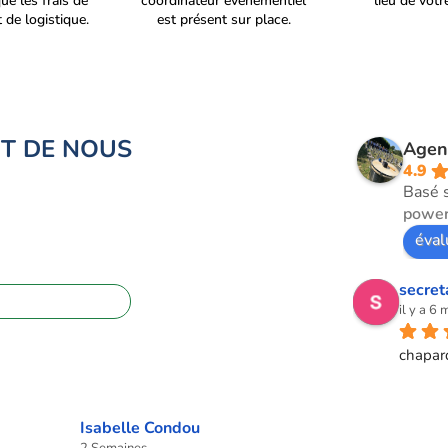
que les frais de
coordinateur évènementiel
lieu de vot
 de logistique.
est présent sur place.
NT DE NOUS
Agen
4.9
Basé 
power
éval
secret
09 72 62 28 60
il y a 6 
chapar
Isabelle Condou