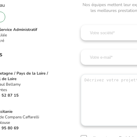
 au
Nos équipes mettent leur expe
les meilleures prestati
ervice Administratif
lilée
tré
s
tagne / Pays de la Loire /
 de Loire
aul Bellamy
ntes
 52 87 15
citanie
de Compans Caffarelli
louse
 95 80 69