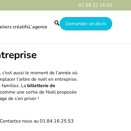
01 88 32 16 00
Demander un devis
eliers créatifs
L’agence
Le guide
ntreprise
Nos réalisations
Qui sommes-nous
e, c’est aussi le moment de l’année où
mplacer l’arbre de noël en entreprise.
Galerie
 familles. La
billetterie de
st comme une sortie de Noël proposée
Destinations
age de s’en priver !
. Contactez-nous au 01.84.16.25.53