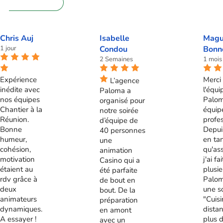
72 62 28 60
Chris Auj
Isabelle
Magu
1 jour
Condou
Bonn
2 Semaines
1 mois
Expérience
Merci 
L’agence
inédite avec
l'équi
Paloma a
nos équipes
Palom
organisé pour
Chantier à la
équip
notre soirée
Réunion.
profes
d’équipe de
Bonne
Depui
40 personnes
humeur,
en ta
une
cohésion,
qu'ass
animation
motivation
j'ai fa
Casino qui a
étaient au
plusie
été parfaite
rdv grâce à
Palom
de bout en
deux
une s
bout. De la
animateurs
"Cuis
préparation
dynamiques.
distan
en amont
A essayer !
plus 
avec un