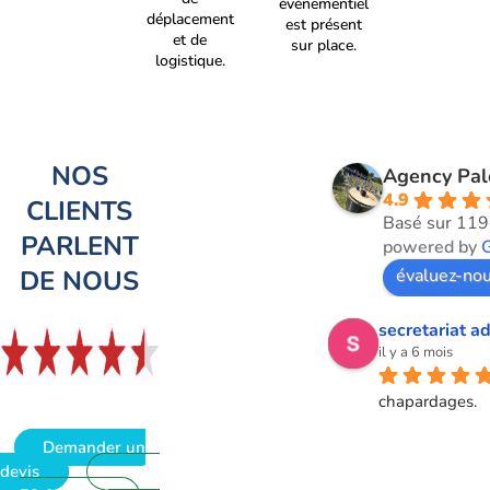
évènementiel
déplacement
est présent
et de
sur place.
logistique.
NOS
Agency Pa
4.9
CLIENTS
Basé sur 119
PARLENT
powered by
DE NOUS
évaluez-nou
secretariat ad
il y a 6 mois
chapardages.
Demander un
devis
09