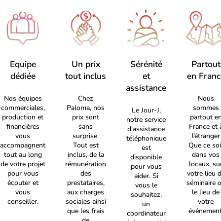
Equipe
Un prix
Sérénité
Partout
dédiée
tout inclus
et
en Franc
assistance
Nos équipes
Chez
Nous
commerciales,
Paloma, nos
sommes
Le Jour-J,
production et
prix sont
partout e
notre service
financières
sans
France et 
d'assistance
vous
surprise.
l’étranger
téléphonique
accompagnent
Tout est
Que ce soi
est
tout au long
inclus, de la
dans vos
disponible
de votre projet
rémunération
locaux, su
pour vous
pour vous
des
votre lieu 
aider. Si
écouter et
prestataires,
séminaire 
vous le
vous
aux charges
le lieu de
souhaitez,
conseiller.
sociales ainsi
votre
un
que les frais
événement
coordinateur
de