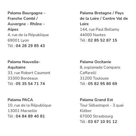
Paloma Bourgogne -
Paloma Bretagne / Pays
Franche Comté /
de la Loire / Centre Val de
Auvergne - Rhône -
Loire
Alpes
144, rue Paul Bellamy
4, rue de la République
44000 Nantes
69001 Lyon
Tél :
02 85 52 87 15
Tél :
04 28 29 85 43
Paloma Nouvelle-
Paloma Occitanie
Aquitaine
8, esplanade Compans
33, rue Robert Caumont
Caffarelli
33300 Bordeaux
31200 Toulouse
Tél :
05 35 54 71 74
Tél :
05 82 95 80 69
Paloma PACA
Paloma Grand Est
10, rue de la République
Tour Sébastopol - 3 quai
13001 Marseille
Kléber
Tél :
04 84 89 40 81
67000 Strasbourg
Tél :
03 67 10 91 12