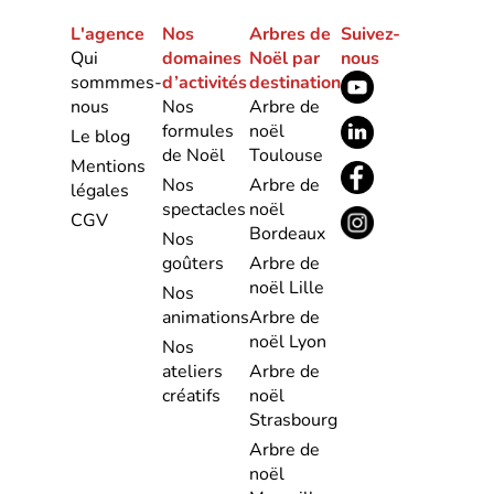
L'agence
Nos
Arbres de
Suivez-
Qui
domaines
Noël par
nous
sommmes-
d’activités
destination
nous
Nos
Arbre de
formules
noël
Le blog
de Noël
Toulouse
Mentions
Nos
Arbre de
légales
spectacles
noël
CGV
Bordeaux
Nos
goûters
Arbre de
noël Lille
Nos
animations
Arbre de
noël Lyon
Nos
ateliers
Arbre de
créatifs
noël
Strasbourg
Arbre de
noël