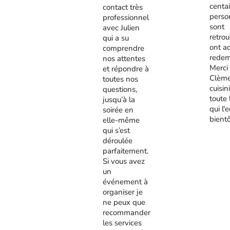
centa
contact très
perso
professionnel
sont
avec Julien
retrou
qui a su
ont a
comprendre
redem
nos attentes
Merci
et répondre à
Clème
toutes nos
cuisini
questions,
toute 
jusqu’à la
qui l'
soirée en
bient
elle-même
qui s’est
déroulée
parfaitement.
Si vous avez
un
événement à
organiser je
ne peux que
recommander
les services