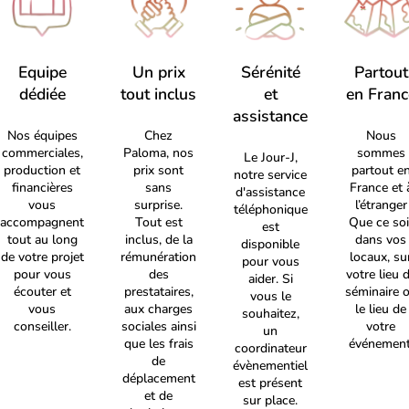
Equipe
Un prix
Sérénité
Partout
dédiée
tout inclus
et
en Franc
assistance
Nos équipes
Chez
Nous
commerciales,
Paloma, nos
sommes
Le Jour-J,
production et
prix sont
partout e
notre service
financières
sans
France et 
d'assistance
vous
surprise.
l’étranger
téléphonique
accompagnent
Tout est
Que ce soi
est
tout au long
inclus, de la
dans vos
disponible
de votre projet
rémunération
locaux, su
pour vous
pour vous
des
votre lieu 
aider. Si
écouter et
prestataires,
séminaire 
vous le
vous
aux charges
le lieu de
souhaitez,
conseiller.
sociales ainsi
votre
un
que les frais
événement
coordinateur
de
évènementiel
déplacement
est présent
et de
sur place.