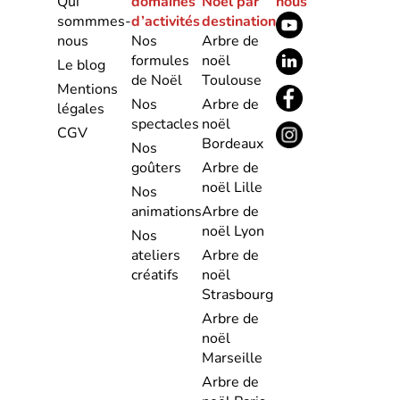
Qui
domaines
Noël par
nous
sommmes-
d’activités
destination
nous
Nos
Arbre de
formules
noël
Le blog
de Noël
Toulouse
Mentions
Nos
Arbre de
légales
spectacles
noël
CGV
Bordeaux
Nos
goûters
Arbre de
noël Lille
Nos
animations
Arbre de
noël Lyon
Nos
ateliers
Arbre de
créatifs
noël
Strasbourg
Arbre de
noël
Marseille
Arbre de