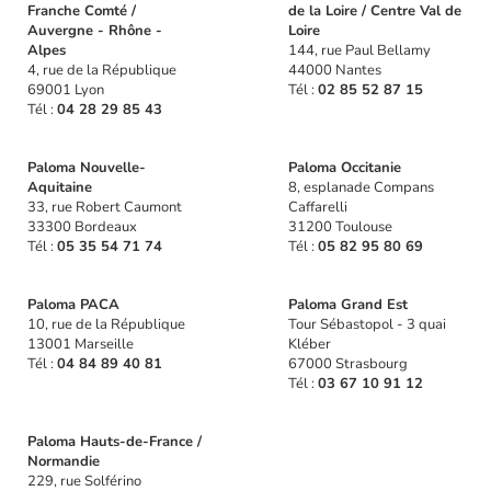
Franche Comté /
de la Loire / Centre Val de
Auvergne - Rhône -
Loire
Alpes
144, rue Paul Bellamy
4, rue de la République
44000 Nantes
69001 Lyon
Tél :
02 85 52 87 15
Tél :
04 28 29 85 43
Paloma Nouvelle-
Paloma Occitanie
Aquitaine
8, esplanade Compans
33, rue Robert Caumont
Caffarelli
33300 Bordeaux
31200 Toulouse
Tél :
05 35 54 71 74
Tél :
05 82 95 80 69
Paloma PACA
Paloma Grand Est
10, rue de la République
Tour Sébastopol - 3 quai
13001 Marseille
Kléber
Tél :
04 84 89 40 81
67000 Strasbourg
Tél :
03 67 10 91 12
Paloma Hauts-de-France /
Normandie
229, rue Solférino