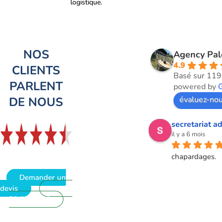
logistique.
NOS
Agency Pa
4.9
CLIENTS
Basé sur 119
PARLENT
powered by
DE NOUS
évaluez-nou
secretariat ad
il y a 6 mois
chapardages.
Demander un
devis
09
72 62 28 60