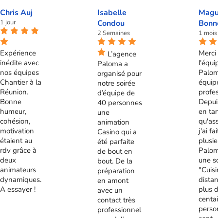
Chris Auj
Isabelle
Magu
1 jour
Condou
Bonn
2 Semaines
1 mois
Expérience
Merci 
L’agence
inédite avec
l'équi
Paloma a
nos équipes
Palom
organisé pour
Chantier à la
équip
notre soirée
Réunion.
profes
d’équipe de
Bonne
Depui
40 personnes
humeur,
en ta
une
cohésion,
qu'ass
animation
motivation
j'ai fa
Casino qui a
étaient au
plusie
été parfaite
rdv grâce à
Palom
de bout en
deux
une s
bout. De la
animateurs
"Cuis
préparation
dynamiques.
distan
en amont
A essayer !
plus 
avec un
centa
contact très
perso
professionnel