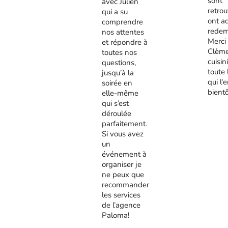
sont
avec Julien
retrou
qui a su
ont a
comprendre
redem
nos attentes
Merci
et répondre à
Clème
toutes nos
cuisini
questions,
toute 
jusqu’à la
qui l'
soirée en
bient
elle-même
qui s’est
déroulée
parfaitement.
Si vous avez
un
événement à
organiser je
ne peux que
recommander
les services
de l’agence
Paloma!