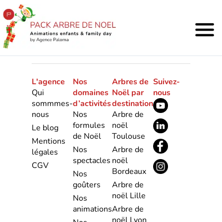
L'agence
Nos
Arbres de
Suivez-
Qui
domaines
Noël par
nous
sommmes-
d’activités
destination
nous
Nos
Arbre de
formules
noël
Le blog
de Noël
Toulouse
Mentions
Nos
Arbre de
légales
spectacles
noël
CGV
Bordeaux
Nos
goûters
Arbre de
noël Lille
Nos
animations
Arbre de
noël Lyon