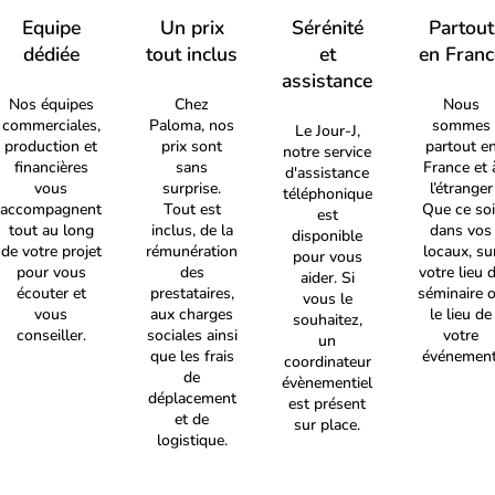
Equipe
Un prix
Sérénité
Partout
dédiée
tout inclus
et
en Franc
assistance
Nos équipes
Chez
Nous
commerciales,
Paloma, nos
sommes
Le Jour-J,
production et
prix sont
partout e
notre service
financières
sans
France et 
d'assistance
vous
surprise.
l’étranger
téléphonique
accompagnent
Tout est
Que ce soi
est
tout au long
inclus, de la
dans vos
disponible
de votre projet
rémunération
locaux, su
pour vous
pour vous
des
votre lieu 
aider. Si
écouter et
prestataires,
séminaire 
vous le
vous
aux charges
le lieu de
souhaitez,
conseiller.
sociales ainsi
votre
un
que les frais
événement
coordinateur
de
évènementiel
déplacement
est présent
et de
sur place.
logistique.