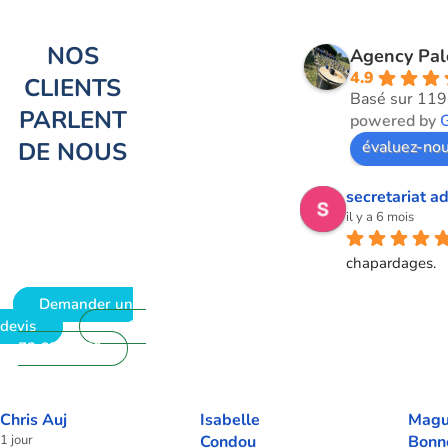
NOS
Agency Pa
4.9
CLIENTS
Basé sur 119
PARLENT
powered by
DE NOUS
évaluez-nou
secretariat ad
il y a 6 mois
chapardages.
Demander un
devis
09
72 62 28 60
Chris Auj
Isabelle
Magu
1 jour
Condou
Bonn