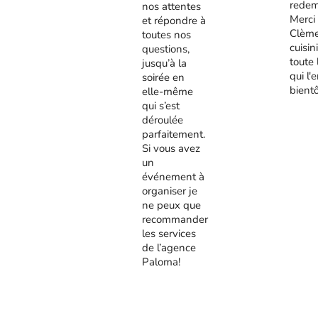
redem
nos attentes
Merci
et répondre à
Clème
toutes nos
cuisini
questions,
toute 
jusqu’à la
qui l'
soirée en
bient
elle-même
qui s’est
déroulée
parfaitement.
Si vous avez
un
événement à
organiser je
ne peux que
recommander
les services
de l’agence
Paloma!