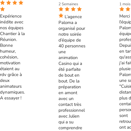
2 Semaines
1 mois
Expérience
Merci 
L’agence
inédite avec
l'équi
Paloma a
nos équipes
Palom
organisé pour
Chantier à la
équip
notre soirée
Réunion.
profes
d’équipe de
Bonne
Depui
40 personnes
humeur,
en ta
une
cohésion,
qu'ass
animation
motivation
j'ai fa
Casino qui a
étaient au
plusie
été parfaite
rdv grâce à
Palom
de bout en
deux
une s
bout. De la
animateurs
"Cuis
préparation
dynamiques.
distan
en amont
A essayer !
plus 
avec un
centa
contact très
perso
professionnel
sont
avec Julien
retrou
qui a su
ont a
comprendre