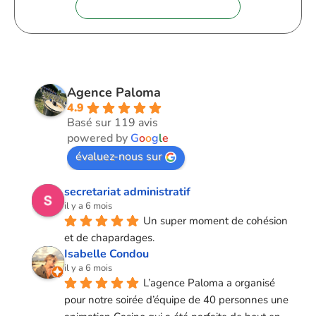
+33 (0)9 72 62 28 60
Agence Paloma
4.9
Basé sur 119 avis
powered by
G
o
o
g
l
e
évaluez-nous sur
secretariat administratif
il y a 6 mois
Un super moment de cohésion 
et de chapardages.
Isabelle Condou
il y a 6 mois
L’agence Paloma a organisé 
pour notre soirée d’équipe de 40 personnes une 