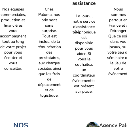
assistance
Nos équipes
Chez
Nous
commerciales,
Paloma, nos
sommes
Le Jour-J,
production et
prix sont
partout e
notre service
financières
sans
France et 
d'assistance
vous
surprise.
l’étranger
téléphonique
accompagnent
Tout est
Que ce soi
est
tout au long
inclus, de la
dans vos
disponible
de votre projet
rémunération
locaux, su
pour vous
pour vous
des
votre lieu 
aider. Si
écouter et
prestataires,
séminaire 
vous le
vous
aux charges
le lieu de
souhaitez,
conseiller.
sociales ainsi
votre
un
que les frais
événement
coordinateur
de
évènementiel
déplacement
est présent
et de
sur place.
logistique.
NOS
Agency Pa