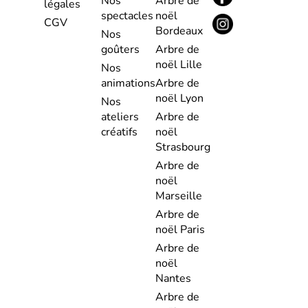
Nos
Arbre de
légales
spectacles
noël
CGV
Bordeaux
Nos
goûters
Arbre de
noël Lille
Nos
animations
Arbre de
noël Lyon
Nos
ateliers
Arbre de
créatifs
noël
Strasbourg
Arbre de
noël
Marseille
Arbre de
noël Paris
Arbre de
noël
Nantes
Arbre de