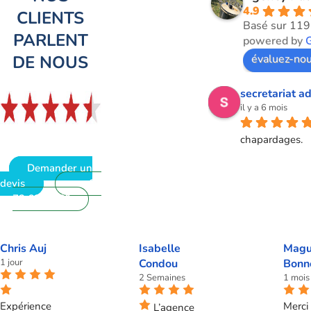
4.9
CLIENTS
Basé sur 119
PARLENT
powered by
DE NOUS
évaluez-nou
secretariat ad
il y a 6 mois
chapardages.
Demander un
devis
09
72 62 28 60
Chris Auj
Isabelle
Magu
1 jour
Condou
Bonn
2 Semaines
1 mois
Expérience
Merci 
L’agence