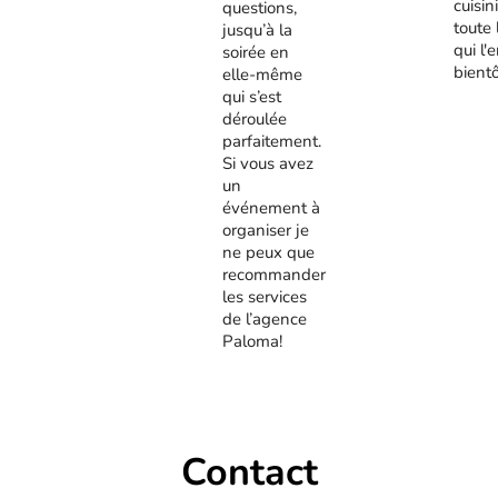
cuisini
questions,
toute 
jusqu’à la
qui l'
soirée en
bient
elle-même
qui s’est
déroulée
parfaitement.
Si vous avez
un
événement à
organiser je
ne peux que
recommander
les services
de l’agence
Paloma!
Contact