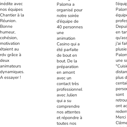
inédite avec
l'équi
Paloma a
nos équipes
Palom
organisé pour
Chantier à la
équip
notre soirée
Réunion.
profes
d’équipe de
Bonne
Depui
40 personnes
humeur,
en ta
une
cohésion,
qu'ass
animation
motivation
j'ai fa
Casino qui a
étaient au
plusie
été parfaite
rdv grâce à
Palom
de bout en
deux
une s
bout. De la
animateurs
"Cuis
préparation
dynamiques.
distan
en amont
A essayer !
plus 
avec un
centa
contact très
perso
professionnel
sont
avec Julien
retrou
qui a su
ont a
comprendre
redem
nos attentes
Merci
et répondre à
Clème
toutes nos